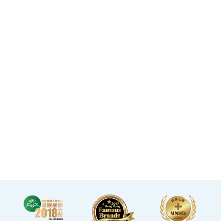
spanning over 20,000
square feet.
·The elegant decor
makes you feel like you
are in a premium
clubhouse, allowing you
to complete your check-
up in a relaxed and
comfortable manner.
·A light refreshment area
at the end of the check-up
process is equipped with a
TV and healthy snacks,
allowing you to rest while
waiting for the doctor to
explain your report.