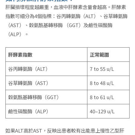
肝臟損壞程度越嚴重，血液中肝酵素含量會越高。肝酵素
指數可細分為4個指標：谷丙轉氨酶（ALT）、谷草轉氨酶
（AST）、穀氨酰基轉移酶 （GGT）及鹼性磷酸酶
（ALP）。
肝酵素指數
正常範圍
谷丙轉氨酶（ALT）
7 to 55 u/L
谷草轉氨酶（AST）
8 to 48 u/L
穀氨酰基轉移酶（GGT）
8 to 61 u/L
鹼性磷酸酶（ALP）
40–129 u/L
如果ALT高於AST，反映出患者較有出能患上慢性乙型肝