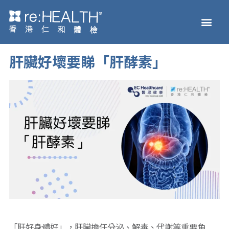
Skip
Men
to
Health Check
Disease and Genetic Testi
reHEALTH eShop
content
肝臟好壞要睇「肝酵素」
「肝好身體好」，肝臟擔任分泌、解毒、代謝等重要角