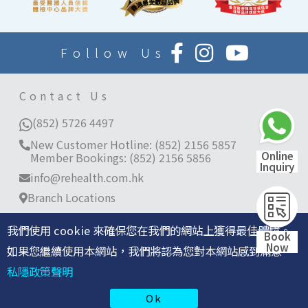
Follow Us
Contact Us
(852) 5726 4497
New Customer Hotline: (852) 2156 5857
Online
Member Bookings: (852) 2156 5856
Inquiry
info@rehealth.com.hk
Branch Locations
Room 3401-03, 34/F, World Trade Centre, 280
Gloucester Road, Causeway Bay, Hong Kong
我們使用 cookie 來確保您在我們的網站上獲得最佳體驗。
Book
Now
11/F, Langham Place Office Tower, 8 Argyle
如果您繼續使用本網站，我們將認為您對本網站感到滿意。
Street, Mong Kok
私隱政策聲明
©2026 re:HEALTH 香港仁和體檢保留所有權利 |
私隱政策
Ok