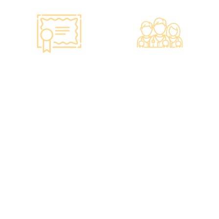
Smart Monitoring for
Professional Medical
Vaccine Storage
Team
·Vaccines are genuine
·The check-up center
products imported from
has a professional medical
original manufacturers,
team, including on-site
packaging boxes can be
radiologists, general
provided to check the
practitioners,
batch number and
chiropractors, dentists,
expiration date of the
nutritionists, nurses, and
injection.
more.
·Uses medical-grade
·Frontline medical staff
vaccine storage
receive an average of 85
refrigerators, with
hours of professional
temperatures maintained
training annually to
according to guidelines
provide you with high-
from the Hong Kong
security, high-privacy, and
Department of Health and
high-quality one-stop