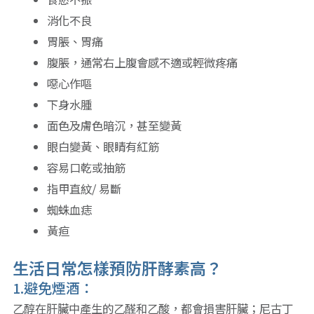
消化不良
胃脹、胃痛
腹脹，通常右上腹會感不適或輕微疼痛
噁心作嘔
下身水腫
面色及膚色暗沉，甚至變黃
眼白變黃、眼睛有紅筋
容易口乾或抽筋
指甲直紋/ 易斷
蜘蛛血痣
黃疸
生活日常怎樣預防肝酵素高？
1.避免煙酒：
乙醇在肝臟中產生的乙醛和乙酸，都會損害肝臟；尼古丁