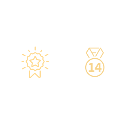
vaccine manufacturers to
health management
ensure safety.
services.
·Vaccine refrigerators
are equipped with smart
devices for 24-hour
temperature monitoring.
Star-rated
14-Day Cooling-Off
Environment,
Period
Conveniently
·You can get an
Located
unconditional refund
within 14 days of
·re:HEALTH Hong Kong is
purchasing a service,
located in the core
increasing your
districts of Causeway Bay
confidence.
and Mong Kok, with the
Mong Kok flagship store