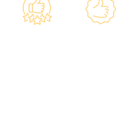
Government
Listed Group, A
Standards, A
Choice of Confidence
Guarantee of
•re:HEALTH was
Confidence
established in 2012.
•Has administered
•All check-up
various vaccines to over
instruments and
100,000 people, with a
equipment meet the
satisfaction rate of nearly
safety standards of the
100%*.
Hong Kong Hospital
Authority.
•Invested over ten
million Hong Kong dollars
to purchase the latest
testing equipment from
abroad to ensure fast,
accurate, and professional
results.