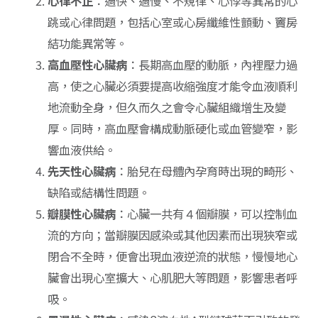
心律不正
：過快、過慢、不規律、心悸等異常的心
跳或心律問題，包括心室或心房纖維性顫動、竇房
結功能異常等。
高血壓性心臟病
：長期高血壓的動脈，內裡壓力過
高，使之心臟必須要提高收縮強度才能令血液順利
地流動全身，但久而久之會令心臟組織增生及變
厚。同時，高血壓會構成動脈硬化或血管變窄，影
響血液供給。
先天性心臟病
：胎兒在母體內孕育時出現的畸形、
缺陷或結構性問題。
瓣膜性心臟病
：心臟一共有４個瓣膜，可以控制血
流的方向；當瓣膜因感染或其他因素而出現狹窄或
閉合不全時，便會出現血液逆流的狀態，慢慢地心
臟會出現心室擴大、心肌肥大等問題，影響患者呼
吸。