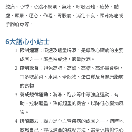
絞痛、心悸、心跳不規則、氣喘、呼吸困難、疲勞、體
虛、頭暈、噁心、作嘔、胃脹氣、消化不良、頸背疼痛或
手腳麻痺等。
6大護心小貼士
限制煙酒
：吸煙及過量喝酒，是導致心臟病的主要
成因之一，應盡快戒煙，適量飲酒。
控制飲食
：避免高脂、高鹽、高糖、高熱量食物，
宜多吃蔬菜、水果、全穀物、蛋白質及含健康脂肪
的食物。
養成規律運動
：游泳、跑步等中等強度運動，有
助、控制體重，降低超重的機會，以降低心臟病風
險。
排解壓力
：壓力是心血管疾病的成因之一，適時地
放鬆自己，尋找適合的減壓方法，盡量保持偷快心