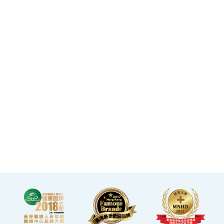
square feet.
·The elegant decor
makes you feel like you
are in a premium
clubhouse, allowing you
to complete your check-
up in a relaxed and
comfortable manner.
·A light refreshment area
at the end of the check-up
process is equipped with a
TV and healthy snacks,
allowing you to rest while
waiting for the doctor to
explain your report.