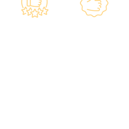
Government
Listed Group, A
Standards, A
Choice of Confidence
Guarantee of
•re:HEALTH was
Confidence
established in 2012.
•Has administered
•All check-up
various vaccines to over
instruments and
100,000 people, with a
equipment meet the
satisfaction rate of nearly
safety standards of the
100%*.
Hong Kong Hospital
Authority.
•Invested over ten
million Hong Kong dollars
to purchase the latest
testing equipment from
abroad to ensure fast,
accurate, and professional
results.