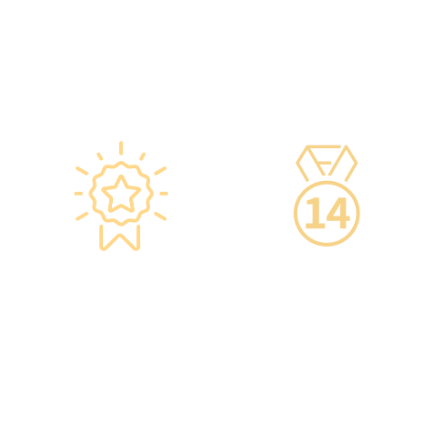
ensure safety.
services.
·Vaccine refrigerators
are equipped with smart
devices for 24-hour
temperature monitoring.
Star-rated
14-Day Cooling-Off
Environment,
Period
Conveniently
·You can get an
Located
unconditional refund
within 14 days of
·re:HEALTH Hong Kong is
purchasing a service,
located in the core
increasing your
districts of Causeway Bay
confidence.
and Mong Kok, with the
Mong Kok flagship store
spanning over 20,000