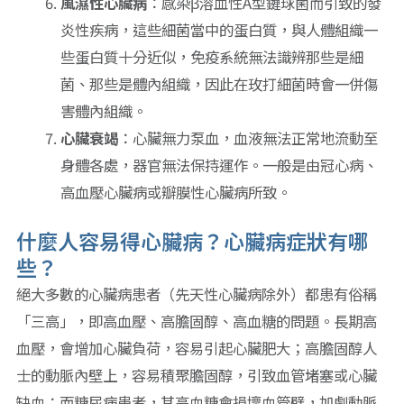
風濕性心臟病
：感染β溶血性A型鏈球菌而引致的發
炎性疾病，這些細菌當中的蛋白質，與人體組織一
些蛋白質十分近似，免疫系統無法識辨那些是細
菌、那些是體內組織，因此在玫打細菌時會一併傷
害體內組織。
心臟衰竭
：心臟無力泵血，血液無法正常地流動至
身體各處，器官無法保持運作。一般是由冠心病、
高血壓心臟病或瓣膜性心臟病所致。
什麼人容易得心臟病？心臟病症狀有哪
些？
絕大多數的心臟病患者（先天性心臟病除外）都患有俗稱
「三高」，即高血壓、高膽固醇、高血糖的問題。長期高
血壓，會增加心臟負荷，容易引起心臟肥大；高膽固醇人
士的動脈內壁上，容易積聚膽固醇，引致血管堵塞或心臟
缺血；而糖尿病患者，其高血糖會損壞血管壁，加劇動脈