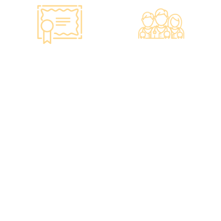
Smart Monitoring for
Professional Medical
Vaccine Storage
Team
·Vaccines are genuine
·The check-up center
products imported from
has a professional medical
original manufacturers,
team, including on-site
packaging boxes can be
radiologists, general
provided to check the
practitioners,
batch number and
chiropractors, dentists,
expiration date of the
nutritionists, nurses, and
injection.
more.
·Uses medical-grade
·Frontline medical staff
vaccine storage
receive an average of 85
refrigerators, with
hours of professional
temperatures maintained
training annually to
according to guidelines
provide you with high-
from the Hong Kong
security, high-privacy, and
Department of Health and
high-quality one-stop
vaccine manufacturers to
health management