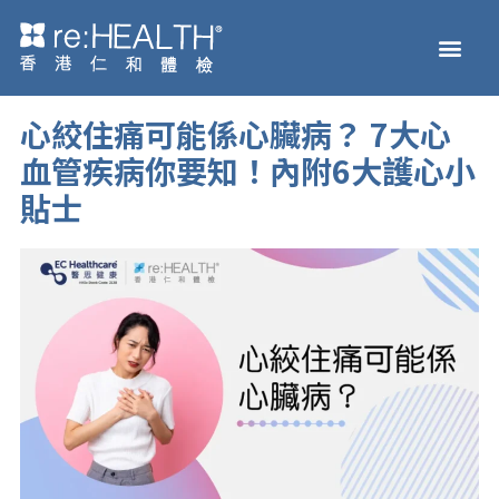
Skip
Men
to
Health Check
Disease and Genetic Testi
reHEALTH eShop
content
心絞住痛可能係心臟病？ 7大心
血管疾病你要知！內附6大護心小
貼士