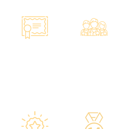
智能監控 疫苗裝置
專業醫療團隊
·正廠正貨進口疫苗，可提供
·體檢中心設有專業醫療團
疫苗包裝盒以檢查針劑的批
隊，包括駐場放射科醫生、
次編號及有效日期。
普通科醫生、脊醫、牙醫、
·使用醫學級疫苗貯存雪櫃，
營養師、護士等。
雪櫃溫度根據香港衛生署及
·前線醫務人員每年平均接受
疫苗廠方指引，確保安全。
85小時的專業培訓，為您打
·疫苗貯存雪櫃具備智能裝
造高安全性、高私隱度及高
置，24小時監察雪櫃溫度。
品質的一站式健康管理服
務。