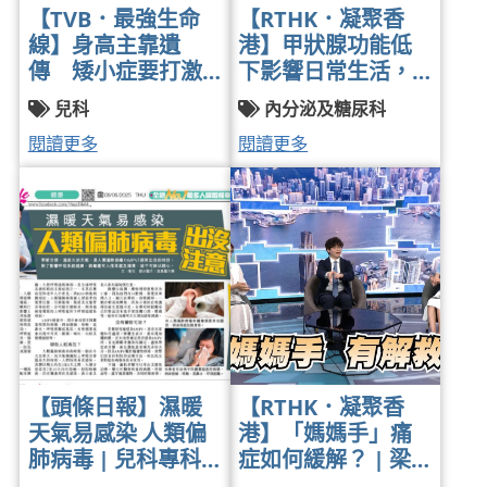
【TVB．最強生命
【RTHK．凝聚香
線】身高主靠遺
港】甲狀腺功能低
傳 矮小症要打激
下影響日常生活，
素 | 兒科專科醫生
究竟如何治療 | 內
兒科
內分泌及糖尿科
徐梓筠醫生| | 13-
分泌及糖尿病專科
閱讀更多
閱讀更多
05-2025
醫生黃卓力醫生 |
2025-05-07
【頭條日報】濕暖
【RTHK．凝聚香
天氣易感染 人類偏
港】「媽媽手」痛
肺病毒 | 兒科專科
症如何緩解？ | 梁
醫生陳欣永醫生 |
啟彥脊醫 | 09-04-