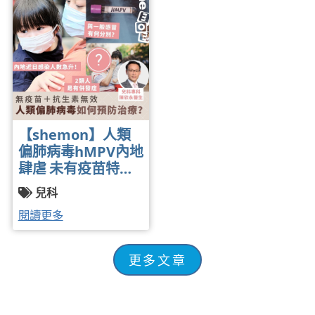
科醫生黃卓力醫生 |
醫生 | 2025-01-15
2025-01-15
【shemon】人類
偏肺病毒hMPV內地
肆虐 未有疫苗特效
藥抗生素都無效、
兒科
「中招」如何治
閱讀更多
理？| 兒科專科醫生
陳欣永醫生 | 2025-
01-03
更多文章