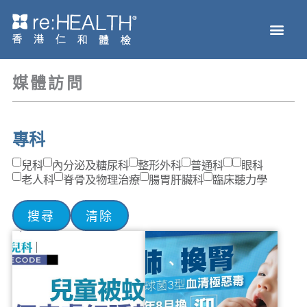
Skip
Men
to
主頁
體檢服務
疫苗接種
疾病及基因檢測
健康資訊
關於我們
網上商店
content
媒體訪問
專科
兒科
內分泌及糖尿科
整形外科
普通科
眼科
老人科
脊骨及物理治療
腸胃肝臟科
臨床聽力學
搜尋
清除