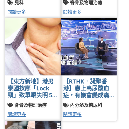
兒科
脊骨及物理治療
2025-05-08
2025
閱讀更多
閱讀更多
【東方新地】港男
【RTHK．凝聚香
泰國按摩「Lock
港】患上高尿酸血
頸」致單眼失明 5大
症，有機會變成痛
部位亂按恐中風致
風外，還會引發其
脊骨及物理治療
內分泌及糖尿科
癱 拆解啪骨/正骨/
他身體器官出現問
閱讀更多
閱讀更多
按摩/脊椎矯正風險
題 | 內分泌及糖履
| 內分泌及糖尿病專
病專科醫生黃卓力