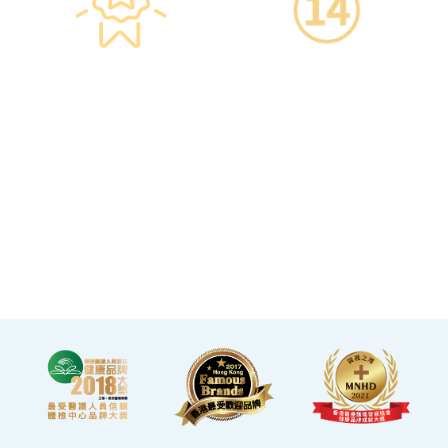
星級環境 交通便捷
14天冷靜期
·香港仁和體檢位於銅鑼灣及
·可於購買服務後14天內無條
旺角核心地段，其中旺角旗
件退款，增加您的信心。
艦店總面積逾20,000呎。
·優雅的裝潢彷如置身高級會
所，讓您能輕鬆舒適的進行
整個體檢。
·體檢流程末段的輕食區
內，設有電視及健康輕食，
讓完成體檢的您能稍作休
息，等候醫生解說報告。