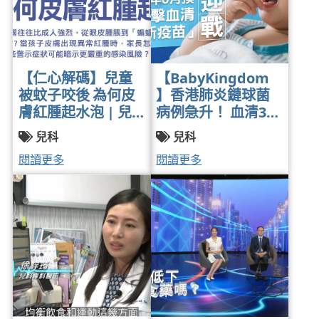
【仁心解碼】兒童
【BabyKingdom
被蚊子咬後 為何皮
】香港肺炎鏈球菌
膚紅腫起水泡 | 兒
病例急升！ 血清3型
科專科醫生陳欣永
最具威脅性 | 兒科
兒科
兒科
醫生 | 2025年秋季
專科醫生陳欣永醫
閱讀更多
閱讀更多
號
生 | 2025-06-12