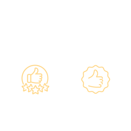
━ 選擇仁和體檢 ━
政府規格 信心保證
上市集團 信心之選
•所有體檢儀器及設備均符合
·香港仁和體檢於2012年創
香港醫院管理局安全規格。
立。
•斥資逾千萬購置由外國進口
·已為超過10萬人次接種各類
的最新檢測設備，確保體檢
疫苗，滿意度接近100%*。
結果快速、準確、專業。