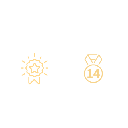
疫苗包裝盒以檢查針劑的批
隊，包括駐場放射科醫生、
次編號及有效日期。
普通科醫生、脊醫、牙醫、
·使用醫學級疫苗貯存雪櫃，
營養師、護士等。
雪櫃溫度根據香港衛生署及
·前線醫務人員每年平均接受
疫苗廠方指引，確保安全。
85小時的專業培訓，為您打
·疫苗貯存雪櫃具備智能裝
造高安全性、高私隱度及高
置，24小時監察雪櫃溫度。
品質的一站式健康管理服
務。
星級環境 交通便捷
14天冷靜期
·香港仁和體檢位於銅鑼灣及
·可於購買服務後14天內無條
旺角核心地段，其中旺角旗
件退款，增加您的信心。
艦店總面積逾20,000呎。
·優雅的裝潢彷如置身高級會
所，讓您能輕鬆舒適的進行
整個體檢。
·體檢流程末段的輕食區