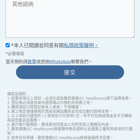
*本人已閱讀並同意有關
私隱政策聲明。
*必需填寫
當天預約請
致電
或透過
WhatsApp
聯繫我們。
提交
條款及細則﹕
1. 如要享用以上項目，必須先成為醫思健康(EC Healthcare)旗下品牌會員。
2. 登記者必須提供身份證號碼以作預約及核實之用。
3. 購買項目只限登記者本人使用，不得轉讓。
4. 網上限定價僅適用於透過本網站購買並完成全數付款時享用。
5. 以上項目只適用於1人享用及只可享用1次，亦不可兌換成現金及不可轉換
為其他產品及服務。
6. 客戶進行服務前，應清楚並同意本公司所安排之服務及內容。
7. 醫思健康(EC Healthcare)保留隨時更改或終止此優惠之權利而毋須另行通
知。
8. 如有任何爭議，醫思健康(EC Healthcare)將保留最終決定權。