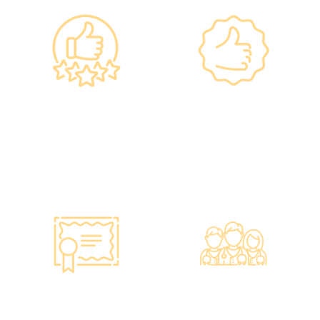
政府規格 信心保證
上市集團 信心之選
•所有體檢儀器及設備均符合
·香港仁和體檢於2012年創
香港醫院管理局安全規格。
立。
•斥資逾千萬購置由外國進口
·已為超過10萬人次接種各類
的最新檢測設備，確保體檢
疫苗，滿意度接近100%*。
結果快速、準確、專業。
智能監控 疫苗裝置
專業醫療團隊
·正廠正貨進口疫苗，可提供
·體檢中心設有專業醫療團