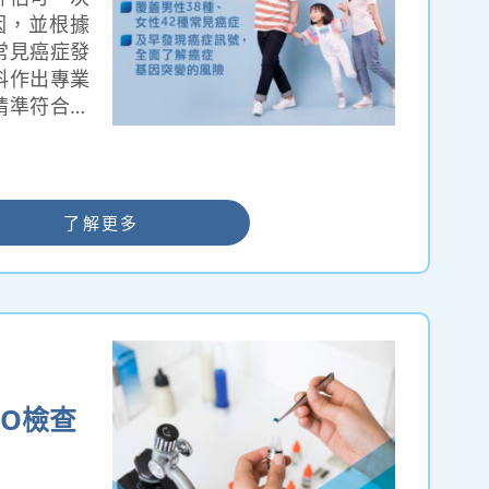
因，並根據
常見癌症發
料作出專業
精準符合亞
OEC檢測
，有別於傳
點（Hot-
較全面覆蓋更
了解更多
因突變；亦
的融合基因
），能為患者提
資訊。
BO檢查