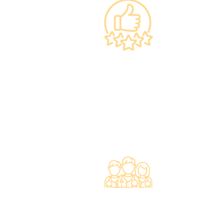
上市集團 信心之選
·香港仁和體檢於2012年創立。
·已為超過10萬人次接種各類疫苗，滿意度接近
100%*。
專業醫療團隊