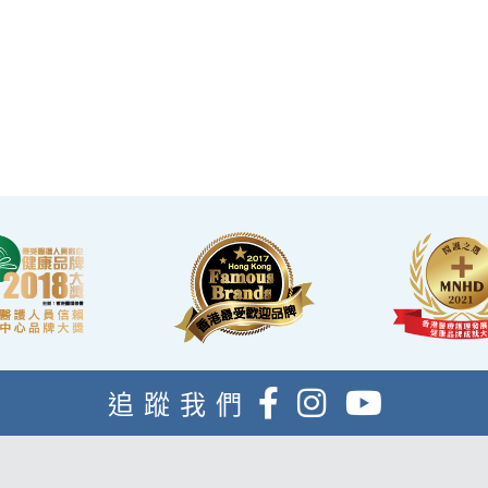
·香港仁和體檢位於銅鑼灣及旺角核心地段，其中
旺角旗艦店總面積逾20,000呎。
·優雅的裝潢彷如置身高級會所，讓您能輕鬆舒適
的進行整個體檢。
·體檢流程末段的輕食區內，設有電視及健康輕
食，讓完成體檢的您能稍作休息，等候醫生解說
報告。
追蹤我們