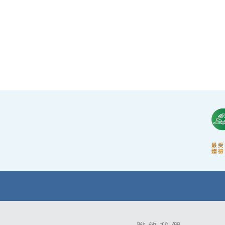
·體檢中心設有專業醫療團隊，包括駐場放射科醫
生、普通科醫生、脊醫、牙醫、營養師、護士
等。
·前線醫務人員每年平均接受85小時的專業培訓，
為您打造高安全性、高私隱度及高品質的一站式
健康管理服務。