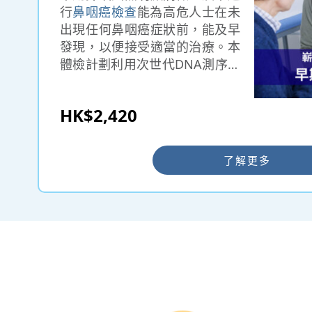
行
鼻咽癌檢查
能為高危人士在未
出現任何鼻咽癌症狀前，能及早
發現，以便接受適當的治療。本
體檢計劃利用次世代DNA測序技
術進行的早期鼻咽癌篩查項目，
全程無創便捷，鼻咽癌檢查讓你
HK$2,420
了解疾病的風險及自身健康狀
況。
了解更多