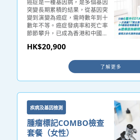
癌症是一種基因病，是多個基因
突變長期累積的結果，從基因突
變到演變為癌症，需時數年到十
數年不等。癌症發病率和死亡率
節節攀升，已成為香港和中國內
地的頭號殺手，大部分病人確診
HK$20,900
癌症時已是中晚期，如能在早期
發現，五年存活率可達90%。遺
傳性癌症基因全面測試組合可一
了解更多
次涵蓋17類主要器官癌症及84個
癌症相關基因，準確度高達
99.8%。
疾病及基因檢測
腫瘤標記COMBO檢查
套餐（女性）