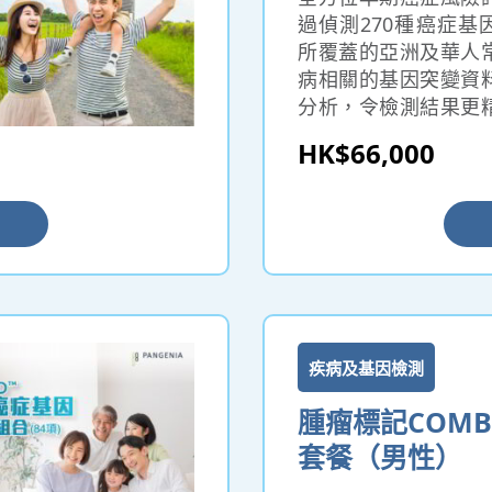
過偵測270種癌症基
所覆蓋的亞洲及華人
病相關的基因突變資
分析，令檢測結果更
洲地區及華人體質。新
HK$66,000
技術能檢測整個基因
統方法只以熱門突變位
spot）進行檢測，
多癌症發病相關的基
能檢測出於癌症常見
（fusion genes
供更深入、更全面的
疾病及基因檢測
腫瘤標記COM
套餐（男性）