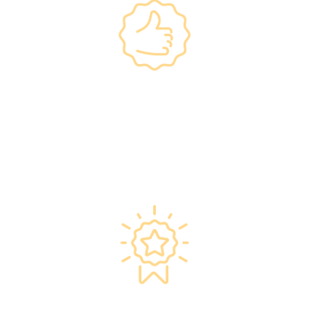
政府規格 信心保證
•所有體檢儀器及設備均符合香港醫院管理局安全
規格。
•斥資逾千萬購置由外國進口的最新檢測設備，確
保體檢結果快速、準確、專業。
星級環境 交通便捷