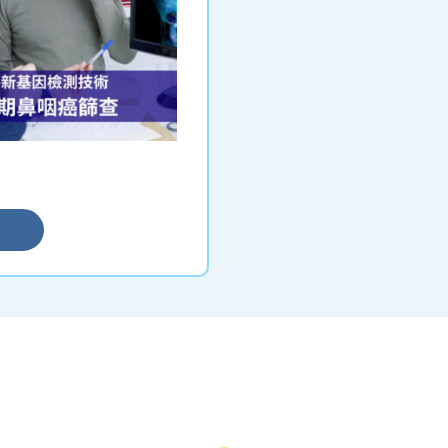
━ 選擇仁和體檢 ━