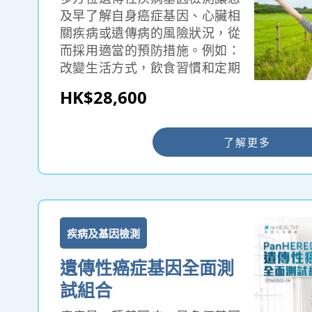
及早了解自身癌症基因、心臟相
關疾病或遺傳病的風險狀況，從
而採用適當的預防措施。例如：
改變生活方式，飲食習慣和定期
做身體檢查。對於有家庭計劃的
HK$28,600
夫妻，子女的健康成長尤其重
要。如能夠及早發人夫婦雙方遺
傳病的基因狀況，提示生育風
了解更多
險，將有助您和定人儘早做好預
防措施，把風險減到最低。
疾病及基因檢測
遺傳性癌症基因全面測
試組合