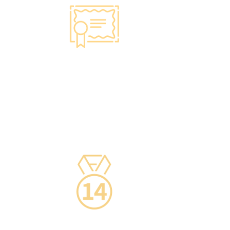
智能監控 疫苗裝置
·正廠正貨進口疫苗，可提供疫苗包裝盒以檢查針
劑的批次編號及有效日期。
·使用醫學級疫苗貯存雪櫃，雪櫃溫度根據香港衛
生署及疫苗廠方指引，確保安全。
·疫苗貯存雪櫃具備智能裝置，24小時監察雪櫃溫
度。
14天冷靜期