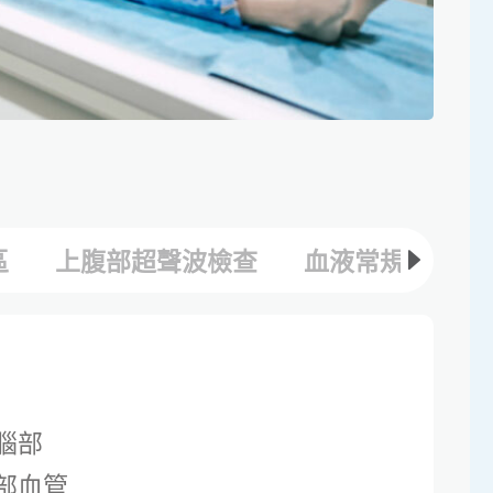
區
上腹部超聲波檢查
血液常規檢查
腦部
部血管