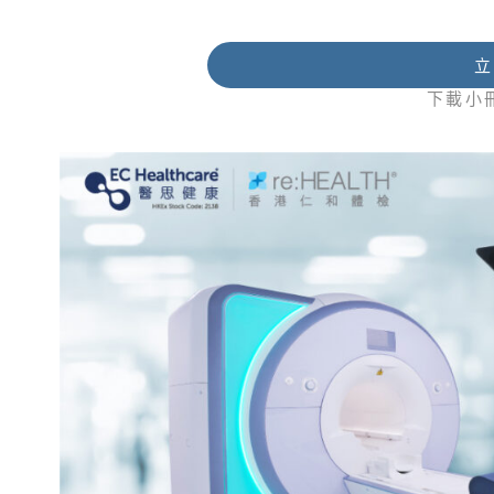
立
下載小