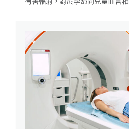
有害輻射，對於孕婦同兒童而言相