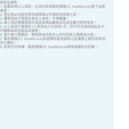
條款及細則﹕
1. 如要享用以上項目，必須先成為醫思健康(EC Healthcare)旗下品牌
會員。
2. 登記者必須提供身份證號碼以作預約及核實之用。
3. 購買項目只限登記者本人使用，不得轉讓。
4. 網上限定價僅適用於透過本網站購買並完成全數付款時享用。
5. 以上項目只適用於1人享用及只可享用1次，亦不可兌換成現金及不
可轉換為其他產品及服務。
6. 客戶進行服務前，應清楚並同意本公司所安排之服務及內容。
7. 醫思健康(EC Healthcare)保留隨時更改或終止此優惠之權利而毋須
另行通知。
8. 如有任何爭議，醫思健康(EC Healthcare)將保留最終決定權。