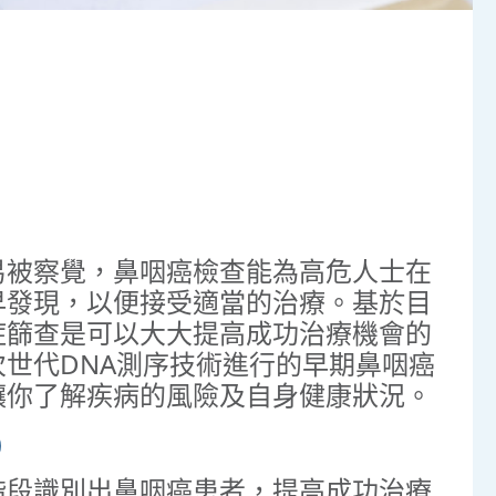
易被察覺，鼻咽癌檢查能為⾼危⼈⼠在
早發現，以便接受適當的治療。基於目
症篩查是可以⼤⼤提⾼成功治療機會的
世代DNA測序技術進行的早期鼻咽癌
讓你了解疾病的風險及自身健康狀況。
）
階段識別出鼻咽癌患者，提⾼成功治療