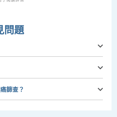
見問題
鼻咽癌篩查？