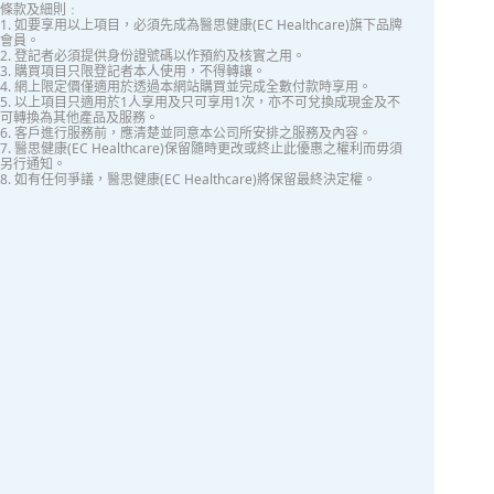
條款及細則﹕
1. 如要享用以上項目，必須先成為醫思健康(EC Healthcare)旗下品牌
會員。
2. 登記者必須提供身份證號碼以作預約及核實之用。
3. 購買項目只限登記者本人使用，不得轉讓。
4. 網上限定價僅適用於透過本網站購買並完成全數付款時享用。
5. 以上項目只適用於1人享用及只可享用1次，亦不可兌換成現金及不
可轉換為其他產品及服務。
6. 客戶進行服務前，應清楚並同意本公司所安排之服務及內容。
7. 醫思健康(EC Healthcare)保留隨時更改或終止此優惠之權利而毋須
另行通知。
8. 如有任何爭議，醫思健康(EC Healthcare)將保留最終決定權。