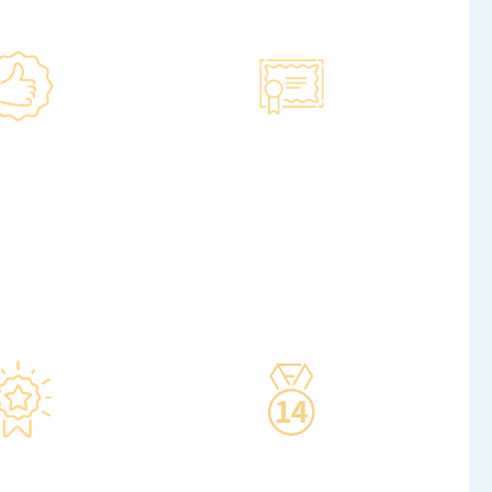
格 信心保證
智能監控 疫苗裝置
儀器及設備均符合
·正廠正貨進口疫苗，可提供
管理局安全規格。
疫苗包裝盒以檢查針劑的批次
萬購置由外國進口
編號及有效日期。
設備，確保體檢結
·使用醫學級疫苗貯存雪櫃，
、準確、專業。
雪櫃溫度根據香港衛生署及疫
苗廠方指引，確保安全。
·疫苗貯存雪櫃具備智能裝
置，24小時監察雪櫃溫度。
境 交通便捷
14天冷靜期
體檢位於銅鑼灣及
·可於購買服務後14天內無條