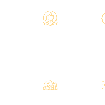
政府規
上市集團 信心之選
•所有體檢
·香港仁和體檢於2012年創
香港醫院
立。
•斥資逾千
·已為超過10萬人次接種各類
的最新檢測
疫苗，滿意度接近100%*。
果快速
專業醫療團隊
星級環
·體檢中心設有專業醫療團
·香港仁和