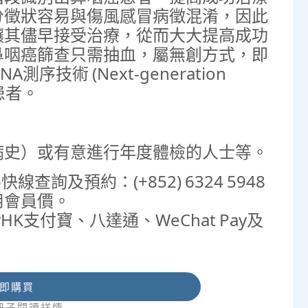
分徵狀容易與傷風感冒病徵混淆，因此
讓其儘早接受治療，從而⼤⼤提⾼成功
鼻咽癌篩查只需抽血，屬無創⽅式，即
技術 (Next-generation
」患者。
病史）或有意進行年度體檢的人士等。
查詢及預約：(+852) 6324 5948
用會員價。
HK支付寶、八達通、WeChat Pay及
即購買
冊子閱讀詳情