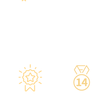
智能監控 疫苗裝置
專業醫療團隊
·正廠正貨進口疫苗，可提供
·體檢中心設有專業醫療團
疫苗包裝盒以檢查針劑的批
隊，包括駐場放射科醫生、
次編號及有效日期。
普通科醫生、脊醫、牙醫、
·使用醫學級疫苗貯存雪櫃，
營養師、護士等。
雪櫃溫度根據香港衛生署及
·前線醫務人員每年平均接受
疫苗廠方指引，確保安全。
85小時的專業培訓，為您打
·疫苗貯存雪櫃具備智能裝
造高安全性、高私隱度及高
置，24小時監察雪櫃溫度。
品質的一站式健康管理服
務。
星級環境 交通便捷
14天冷靜期
·香港仁和體檢位於銅鑼灣及
·可於購買服務後14天內無條
旺角核心地段，其中旺角旗
件退款，增加您的信心。
艦店總面積逾20,000呎。