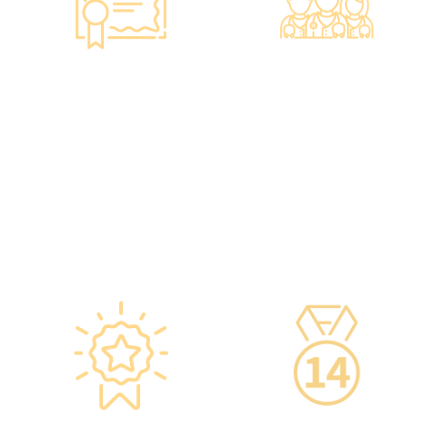
智能監控 疫苗裝置
專業醫療團隊
·正廠正貨進口疫苗，可提供
·體檢中心設有專業醫療團
疫苗包裝盒以檢查針劑的批
隊，包括駐場放射科醫生、
次編號及有效日期。
普通科醫生、脊醫、牙醫、
·使用醫學級疫苗貯存雪櫃，
營養師、護士等。
雪櫃溫度根據香港衛生署及
·前線醫務人員每年平均接受
疫苗廠方指引，確保安全。
85小時的專業培訓，為您打
·疫苗貯存雪櫃具備智能裝
造高安全性、高私隱度及高
置，24小時監察雪櫃溫度。
品質的一站式健康管理服
務。
星級環境 交通便捷
14天冷靜期
·香港仁和體檢位於銅鑼灣及
·可於購買服務後14天內無條