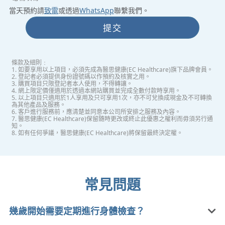
當天預約請
致電
或透過
WhatsApp
聯繫我們。
提交
條款及細則﹕
1. 如要享用以上項目，必須先成為醫思健康(EC Healthcare)旗下品牌會員。
2. 登記者必須提供身份證號碼以作預約及核實之用。
3. 購買項目只限登記者本人使用，不得轉讓。
4. 網上限定價僅適用於透過本網站購買並完成全數付款時享用。
5. 以上項目只適用於1人享用及只可享用1次，亦不可兌換成現金及不可轉換
為其他產品及服務。
6. 客戶進行服務前，應清楚並同意本公司所安排之服務及內容。
7. 醫思健康(EC Healthcare)保留隨時更改或終止此優惠之權利而毋須另行通
知。
8. 如有任何爭議，醫思健康(EC Healthcare)將保留最終決定權。
常見問題
幾歲開始需要定期進行身體檢查？