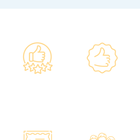
━ 選擇仁和體檢 ━
政府規格 信心保證
上市集團 信心之選
•所有體檢儀器及設備均符合
·香港仁和體檢於2012年創
香港醫院管理局安全規格。
立。
•斥資逾千萬購置由外國進口
·已為超過10萬人次接種各類
的最新檢測設備，確保體檢
疫苗，滿意度接近100%*。
結果快速、準確、專業。