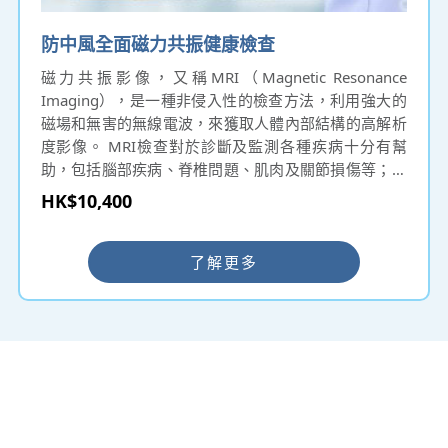
防中風全面磁力共振健康檢查
磁力共振影像，又稱MRI（Magnetic Resonance
Imaging），是一種非侵入性的檢查方法，利用強大的
磁場和無害的無線電波，來獲取人體內部結構的高解析
度影像。 MRI檢查對於診斷及監測各種疾病十分有幫
助，包括腦部疾病、脊椎問題、肌肉及關節損傷等；部
份病症於早期並無明顯徵狀，磁力共振有助深入了解您
HK$10,400
的身體狀況，捕捉身體組織的微小變化，及早發現潛在
疾病，盡早治療。此外，磁力共振不會產生任何有害輻
射，對於孕婦同兒童而言相對安全、更具優勢。
了解更多
━ 選擇仁和體檢 ━