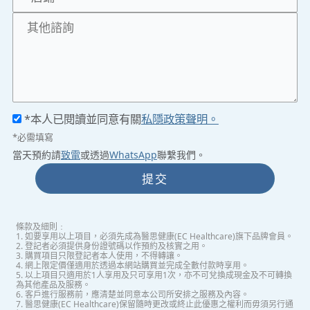
*本人已閱讀並同意有關
私隱政策聲明。
*必需填寫
當天預約請
致電
或透過
WhatsApp
聯繫我們。
提交
條款及細則﹕
1. 如要享用以上項目，必須先成為醫思健康(EC Healthcare)旗下品牌會員。
2. 登記者必須提供身份證號碼以作預約及核實之用。
3. 購買項目只限登記者本人使用，不得轉讓。
4. 網上限定價僅適用於透過本網站購買並完成全數付款時享用。
5. 以上項目只適用於1人享用及只可享用1次，亦不可兌換成現金及不可轉換
為其他產品及服務。
6. 客戶進行服務前，應清楚並同意本公司所安排之服務及內容。
7. 醫思健康(EC Healthcare)保留隨時更改或終止此優惠之權利而毋須另行通