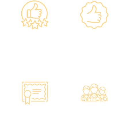
政府規格 信心保證
上市集團 信心之選
•所有體檢儀器及設備均符合
·香港仁和體檢於2012年創
香港醫院管理局安全規格。
立。
•斥資逾千萬購置由外國進口
·已為超過10萬人次接種各類
的最新檢測設備，確保體檢
疫苗，滿意度接近100%*。
結果快速、準確、專業。
智能監控 疫苗裝置
專業醫療團隊
·正廠正貨進口疫苗，可提供
·體檢中心設有專業醫療團
疫苗包裝盒以檢查針劑的批
隊，包括駐場放射科醫生、