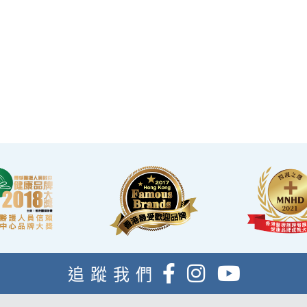
星級環境 交通便捷
·香港仁和體檢位於銅鑼灣及旺角核心地段，其中
旺角旗艦店總面積逾20,000呎。
·優雅的裝潢彷如置身高級會所，讓您能輕鬆舒適
的進行整個體檢。
·體檢流程末段的輕食區內，設有電視及健康輕
食，讓完成體檢的您能稍作休息，等候醫生解說
報告。
追蹤我們