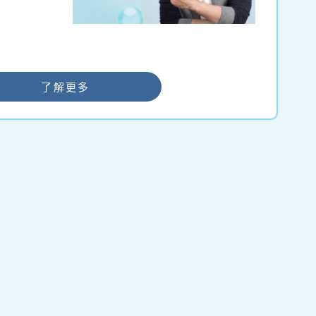
因，為下一
保障。婚前
，如在若多
亦可接受檢
是否出現任
了解更多