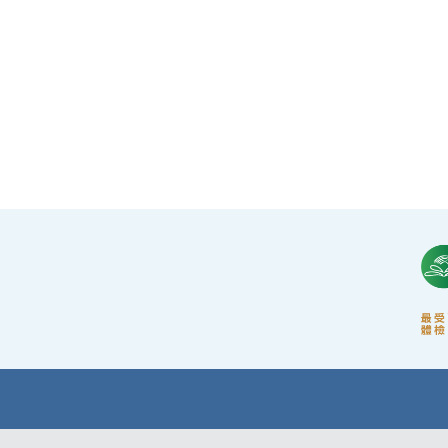
專業醫療團隊
·體檢中心設有專業醫療團隊，包括駐場放射科醫
生、普通科醫生、脊醫、牙醫、營養師、護士
等。
·前線醫務人員每年平均接受85小時的專業培訓，
為您打造高安全性、高私隱度及高品質的一站式
健康管理服務。