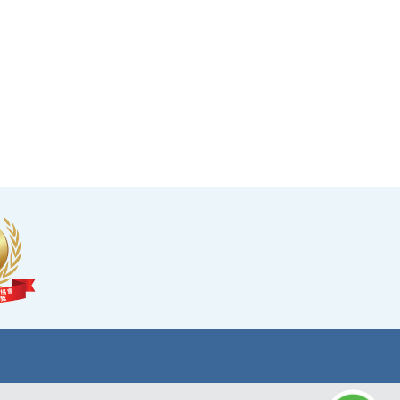
14天冷靜期
·可於購買服務後14天內無條件退款，增加您的信
心。