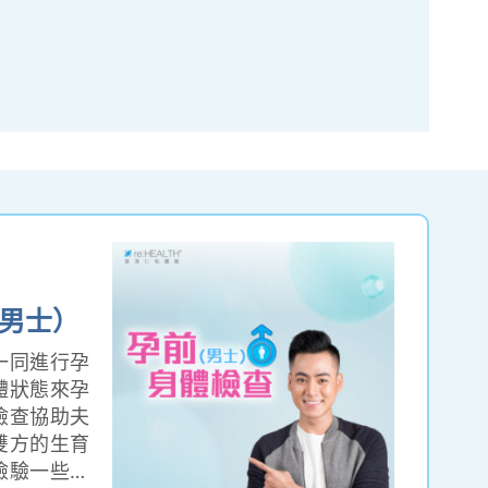
男士）
一同進行孕
體狀態來孕
檢查協助夫
雙方的生育
檢驗一些常