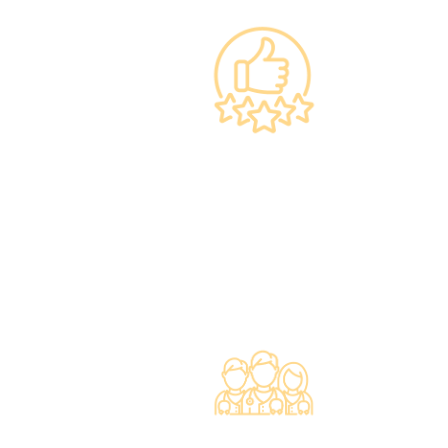
綜合症）的風險率。
上市集團 信心之選
·香港仁和體檢於2012年創立。
·已為超過10萬人次接種各類疫苗，滿意度接近
100%*。