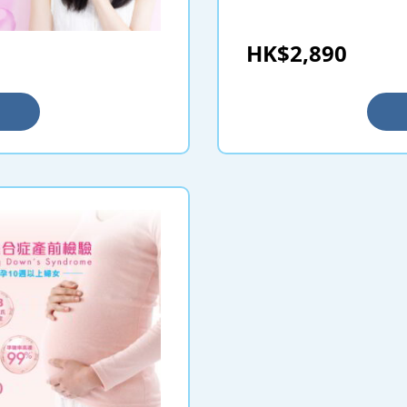
見的隱性遺傳疾病基
代的健康提供更大的
HK$2,890
曾作身體檢查的夫婦
年後才計劃生育，
查，以確定身體狀況
何變化而影響生育。