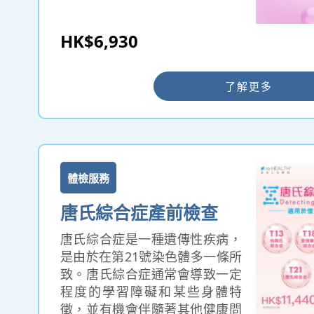
一代。孕前身體檢查協助夫婦在
計劃懷孕前明瞭雙方的生育能力
HK$6,930
及健康狀況，並檢驗一些常見的
隱性遺傳疾病基因，為下一代的
健康提供更大的保障。婚前曾作
了解更多
身體檢查的夫婦，如在若多年後
才計劃生育，亦可接受檢查，以
確定身體狀況是否出現任何變化
而影響生育。
體檢服務
唐氏綜合症產前檢查
唐氏綜合症是一種遺傳性疾病，
是由於在第21號染色體多一條所
致。唐氏綜合症通常會導致一定
程度的學習障礙和某些身體特
徵，並有機會伴隨著其他健康問