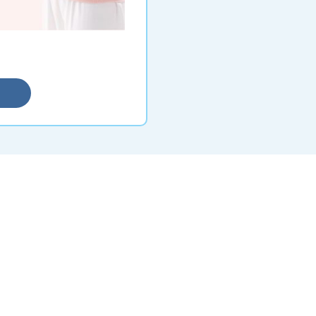
━ 選擇仁和體檢 ━