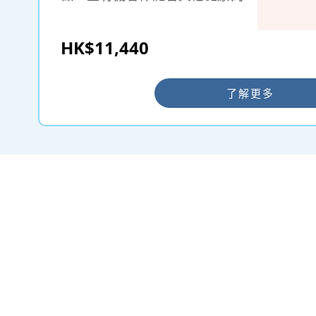
題，例如不同嚴重程度的先天性
心臟病。大部份的唐氏綜合症是
HK$11,440
偶然發生，並沒有証據顯示和孕
婦在懷孕前或懷孕期間的生活有
關。新生嬰兒中，大約700人之
了解更多
中有一名會有唐氏綜合症，而機
會率亦會隨著懷孕婦女年齡而增
加。唐氏綜合症是其中一種可以
在產前檢測到的狀況。
NIPD Zplus 無創性胎兒染色體
異常產前檢測技術是一種非入侵
性胎兒染色體非整倍體檢測技
術。NIPD Zplus 檢測只需抽取
孕婦10ml外週血，提取胎兒的游
離DNA，通過新一代DNA測序技
術並結合生物信息分析，得出胎
兒發生染色體非整倍體（如唐氏