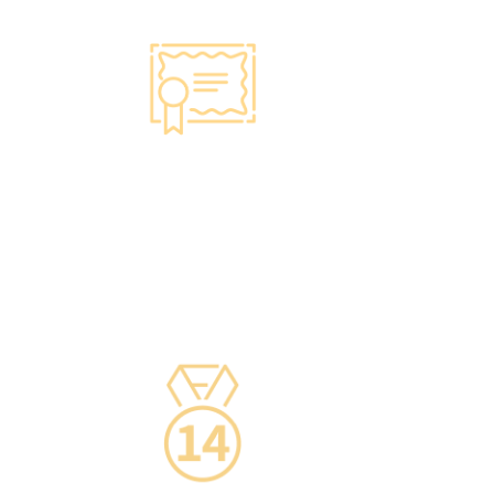
智能監控 疫苗裝置
·正廠正貨進口疫苗，可提供疫苗包裝盒以檢查針
劑的批次編號及有效日期。
·使用醫學級疫苗貯存雪櫃，雪櫃溫度根據香港衛
生署及疫苗廠方指引，確保安全。
·疫苗貯存雪櫃具備智能裝置，24小時監察雪櫃溫
度。