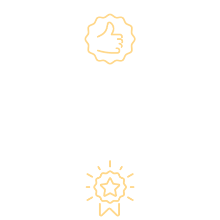
政府規格 信心保證
•所有體檢儀器及設備均符合香港醫院管理局安全
規格。
•斥資逾千萬購置由外國進口的最新檢測設備，確
保體檢結果快速、準確、專業。