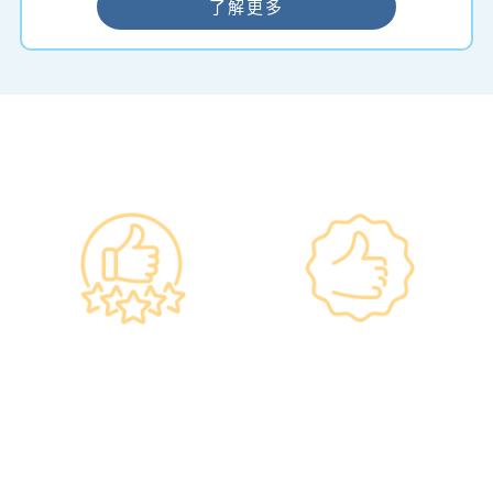
了解更多
━ 選擇仁和體檢 ━
政府規格 信心保證
上市集團 信心之選
•所有體檢儀器及設備均符合
·香港仁和體檢於2012年創
香港醫院管理局安全規格。
立。
•斥資逾千萬購置由外國進口
·已為超過10萬人次接種各類
的最新檢測設備，確保體檢
疫苗，滿意度接近100%*。
結果快速、準確、專業。