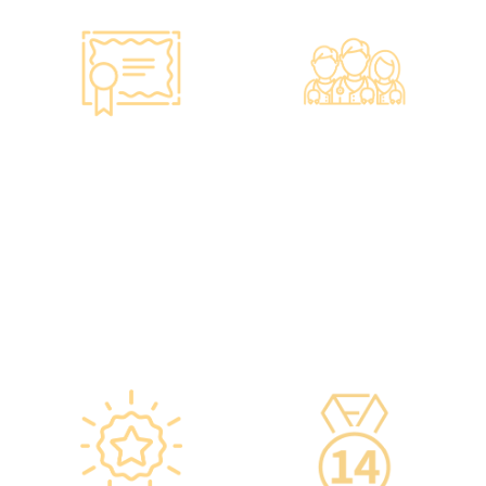
智能監控 疫苗裝置
專業醫療團隊
·正廠正貨進口疫苗，可提供
·體檢中心設有專業醫療團
疫苗包裝盒以檢查針劑的批
隊，包括駐場放射科醫生、
次編號及有效日期。
普通科醫生、脊醫、牙醫、
·使用醫學級疫苗貯存雪櫃，
營養師、護士等。
雪櫃溫度根據香港衛生署及
·前線醫務人員每年平均接受
疫苗廠方指引，確保安全。
85小時的專業培訓，為您打
·疫苗貯存雪櫃具備智能裝
造高安全性、高私隱度及高
置，24小時監察雪櫃溫度。
品質的一站式健康管理服
務。