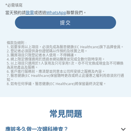
*必需填寫
當天預約請
致電
或透過
WhatsApp
聯繫我們。
提交
條款及細則﹕
1. 如要享用以上項目，必須先成為醫思健康(EC Healthcare)旗下品牌會員。
2. 登記者必須提供身份證號碼以作預約及核實之用。
3. 購買項目只限登記者本人使用，不得轉讓。
4. 網上限定價僅適用於透過本網站購買並完成全數付款時享用。
5. 以上項目只適用於1人享用及只可享用1次，亦不可兌換成現金及不可轉換
為其他產品及服務。
6. 客戶進行服務前，應清楚並同意本公司所安排之服務及內容。
7. 醫思健康(EC Healthcare)保留隨時更改或終止此優惠之權利而毋須另行通
知。
8. 如有任何爭議，醫思健康(EC Healthcare)將保留最終決定權。
常見問題
應該多久做一次婦科檢查？