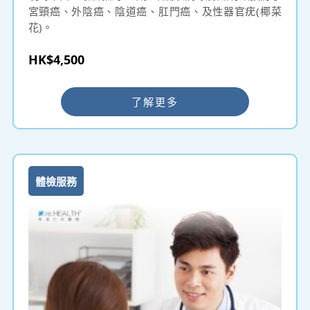
宮頸癌、外陰癌、陰道癌、肛門癌、及性器官疣(椰菜
花)。
HK$4,500
了解更多
體檢服務