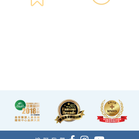
星級環境 交通便捷
14天冷靜期
·香港仁和體檢位於銅鑼灣及
·可於購買服務後14天內無條
旺角核心地段，其中旺角旗
件退款，增加您的信心。
艦店總面積逾20,000呎。
·優雅的裝潢彷如置身高級會
所，讓您能輕鬆舒適的進行
整個體檢。
·體檢流程末段的輕食區
內，設有電視及健康輕食，
讓完成體檢的您能稍作休
息，等候醫生解說報告。