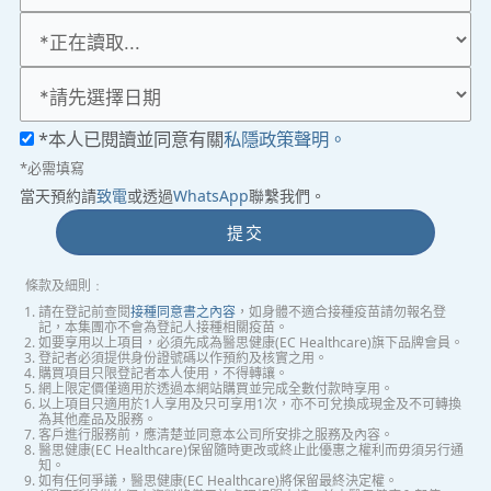
*本人已閱讀並同意有關
私隱政策聲明。
*必需填寫
當天預約請
致電
或透過
WhatsApp
聯繫我們。
提交
條款及細則﹕
請在登記前查閱
接種同意書之內容
，如身體不適合接種疫苗請勿報名登
記，本集團亦不會為登記人接種相關疫苗。
如要享用以上項目，必須先成為醫思健康(EC Healthcare)旗下品牌會員。
登記者必須提供身份證號碼以作預約及核實之用。
購買項目只限登記者本人使用，不得轉讓。
網上限定價僅適用於透過本網站購買並完成全數付款時享用。
以上項目只適用於1人享用及只可享用1次，亦不可兌換成現金及不可轉換
為其他產品及服務。
客戶進行服務前，應清楚並同意本公司所安排之服務及內容。
醫思健康(EC Healthcare)保留隨時更改或終止此優惠之權利而毋須另行通
知。
如有任何爭議，醫思健康(EC Healthcare)將保留最終決定權。