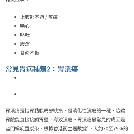
上腹部不適 / 疼痛
噁心
嘔吐
腹瀉
食慾不振
常見胃病種類2：胃潰瘍
胃潰瘍是指胃黏膜局部缺損，是消化性潰瘍的一種，這讓
胃酸能直接接觸胃壁，導致潰瘍。胃潰瘍最常見的成因是
幽門螺旋菌感染，根據香港衞生署數據¹，大約70至75%的