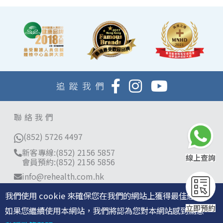
追蹤我們
聯絡我們
(852) 5726 4497
新客專線:(852) 2156 5857
線上查詢
會員預約:(852) 2156 5856
info@rehealth.com.hk
分店地址
我們使用 cookie 來確保您在我們的網站上獲得最佳體驗。
香港銅鑼灣告士打道280號世貿中心34樓3401-03室
立即預約
如果您繼續使用本網站，我們將認為您對本網站感到滿意。
旺角亞皆老街8號朗豪坊辦公大樓11樓全層