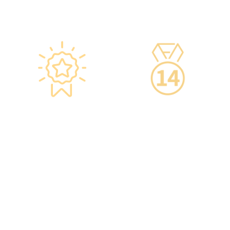
·疫苗貯存雪櫃具備智能裝
高品質的一站式健康管理服
置，24小時監察雪櫃溫度。
務。
星級環境 交通便捷
14天冷靜期
·香港仁和體檢位於銅鑼灣
·可於購買服務後14天內無
及旺角核心地段，其中旺角
條件退款，增加您的信心。
旗艦店總面積逾20,000呎。
·優雅的裝潢彷如置身高級
會所，讓您能輕鬆舒適的進
行整個體檢。
·體檢流程末段的輕食區
內，設有電視及健康輕食，
讓完成體檢的您能稍作休
息，等候醫生解說報告。