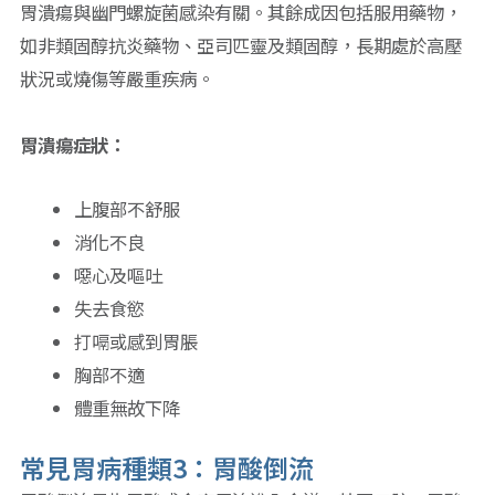
胃潰瘍與幽門螺旋菌感染有關。其餘成因包括服用藥物，
如非類固醇抗炎藥物、亞司匹靈及類固醇，長期處於高壓
狀況或燒傷等嚴重疾病。
胃潰瘍症狀：
上腹部不舒服
消化不良
噁心及嘔吐
失去食慾
打嗝或感到胃脹
胸部不適
體重無故下降
常見胃病種類3：胃酸倒流