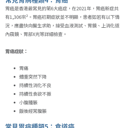
胃癌是香港最常見的第6大癌症，在2021年，胃癌新症共
有1,306宗²。胃癌初期症狀並不明顯，患者如若有以下情
況，應盡快向醫生求助，接受血液測試、胃鏡、上消化道
內窺鏡、胃部X光等詳細檢查。
胃癌症狀：
胃痛
體重突然下降
持續性消化不良
持續性食欲不振
小腹腫脹
飯後經常腹脹
常見胃病種類5：食道癌