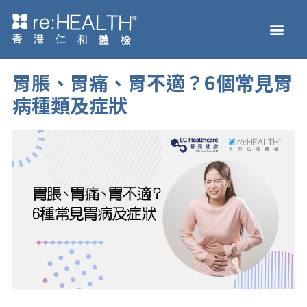
Skip
Men
to
主頁
體檢服務
疫苗接種
疾病及基因檢測
健康資訊
關於我們
網上商店
content
胃脹、胃痛、胃不適？6個常見胃
病種類及症狀