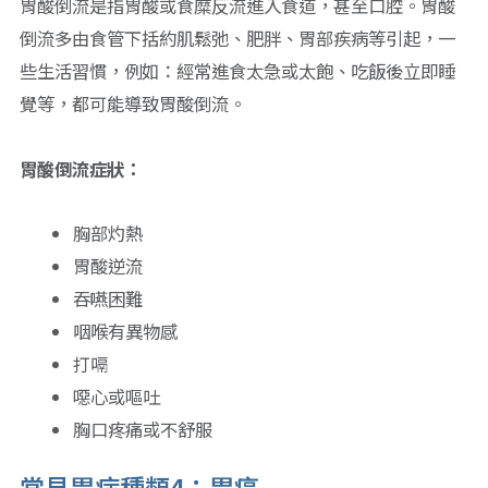
胃酸倒流是指胃酸或食糜反流進入食道，甚至口腔。胃酸
倒流多由食管下括約肌鬆弛、肥胖、胃部疾病等引起，一
些生活習慣，例如：經常進食太急或太飽、吃飯後立即睡
覺等，都可能導致胃酸倒流。
胃酸倒流症狀：
胸部灼熱
胃酸逆流
吞嚥困難
咽喉有異物感
打嗝
噁心或嘔吐
胸口疼痛或不舒服
常見胃病種類4：胃癌