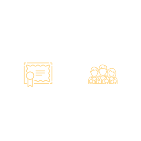
政府規格 信心保證
上市集團 信心之選
•所有體檢儀器及設備均符
·香港仁和體檢於2012年創
合香港醫院管理局安全規
立。
格。
·已為超過10萬人次接種各
•斥資逾千萬購置由外國進
類疫苗，滿意度接近
口的最新檢測設備，確保體
100%*。
檢結果快速、準確、專業。
智能監控 疫苗裝置
專業醫療團隊
·正廠正貨進口疫苗，可提
·體檢中心設有專業醫療團
供疫苗包裝盒以檢查針劑的
隊，包括駐場放射科醫生、
批次編號及有效日期。
普通科醫生、脊醫、牙醫、
·使用醫學級疫苗貯存雪
營養師、護士等。
櫃，雪櫃溫度根據香港衛生
·前線醫務人員每年平均接
署及疫苗廠方指引，確保安
受85小時的專業培訓，為您
全。
打造高安全性、高私隱度及