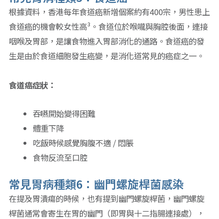
根據資料，香港每年食道癌新增個案約有400宗，男性患上
食道癌的機會較女性高³。食道位於喉嚨與胸腔後面，連接
咽喉及胃部，是讓食物進入胃部消化的通路。食道癌的發
生是由於食道細胞發生癌變，是消化道常見的癌症之一。
食道癌症狀：
吞嚥開始變得困難
體重下降
吃飯時候感覺胸腹不適 / 悶脹
食物反流至口腔
常見胃病種類6：幽門螺旋桿菌感染
在提及胃潰瘍的時候，也有提到幽門螺旋桿菌，幽門螺旋
桿菌通常會寄生在胃的幽門（即胃與十二指腸連接處），