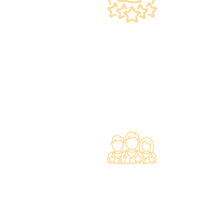
上市集團 信心之選
·香港仁和體檢於2012年創立。
·已為超過10萬人次接種各類疫苗，滿意度接近
100%*。
專業醫療團隊
·體檢中心設有專業醫療團隊，包括駐場放射科
醫生、普通科醫生、脊醫、牙醫、營養師、護士
等。