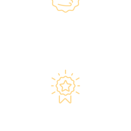
政府規格 信心保證
•所有體檢儀器及設備均符合香港醫院管理局安
全規格。
•斥資逾千萬購置由外國進口的最新檢測設備，
確保體檢結果快速、準確、專業。
星級環境 交通便捷
·香港仁和體檢位於銅鑼灣及旺角核心地段，其
中旺角旗艦店總面積逾20,000呎。
·優雅的裝潢彷如置身高級會所，讓您能輕鬆舒