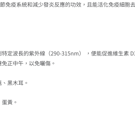
調節免疫系統和減少發炎反應的功效，且能活化免疫細胞
波長的紫外線（290-315nm） ，便能促進維生素 D3
避免正中午，以免曬傷。
菇、黑木耳。
、蛋黃。