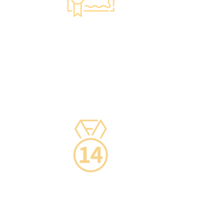
智能監控 疫苗裝置
·正廠正貨進口疫苗，可提供疫苗包裝盒以檢查
針劑的批次編號及有效日期。
·使用醫學級疫苗貯存雪櫃，雪櫃溫度根據香港
衛生署及疫苗廠方指引，確保安全。
·疫苗貯存雪櫃具備智能裝置，24小時監察雪櫃
溫度。
14天冷靜期
·可於購買服務後14天內無條件退款，增加您的
信心。