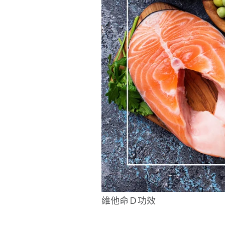
維他命Ｄ功效