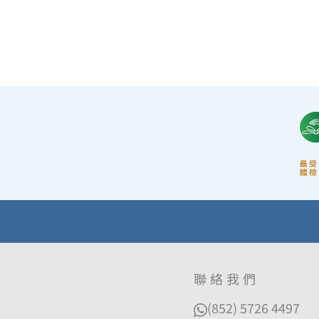
·前線醫務人員每年平均接受85小時的專業培
訓，為您打造高安全性、高私隱度及高品質的一
站式健康管理服務。
聯絡我們
(852) 5726 4497