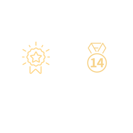
櫃，雪櫃溫度根據香港衛生
·前線醫務人員每年平均接
署及疫苗廠方指引，確保安
受85小時的專業培訓，為您
全。
打造高安全性、高私隱度及
·疫苗貯存雪櫃具備智能裝
高品質的一站式健康管理服
置，24小時監察雪櫃溫度。
務。
星級環境 交通便捷
14天冷靜期
·香港仁和體檢位於銅鑼灣
·可於購買服務後14天內無
及旺角核心地段，其中旺角
條件退款，增加您的信心。
旗艦店總面積逾20,000呎。
·優雅的裝潢彷如置身高級
會所，讓您能輕鬆舒適的進
行整個體檢。
·體檢流程末段的輕食區
內，設有電視及健康輕食，
讓完成體檢的您能稍作休