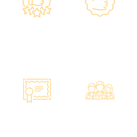
政府規格 信心保證
上市集團 信心之選
•所有體檢儀器及設備均符
·香港仁和體檢於2012年創
合香港醫院管理局安全規
立。
格。
·已為超過10萬人次接種各
•斥資逾千萬購置由外國進
類疫苗，滿意度接近
口的最新檢測設備，確保體
100%*。
檢結果快速、準確、專業。
智能監控 疫苗裝置
專業醫療團隊
·正廠正貨進口疫苗，可提
·體檢中心設有專業醫療團
供疫苗包裝盒以檢查針劑的
隊，包括駐場放射科醫生、
批次編號及有效日期。
普通科醫生、脊醫、牙醫、
·使用醫學級疫苗貯存雪
營養師、護士等。