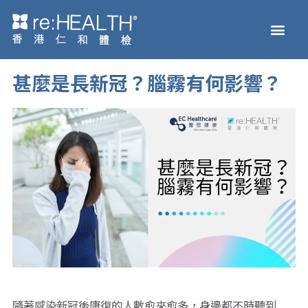
Skip
Men
to
主頁
體檢服務
疫苗接種
疾病及基因檢測
健康資訊
關於我們
網上商店
content
甚麼是長新冠？腦霧有何影響？
隨著感染新冠後康復的人數愈來愈多，身邊都不時聽到