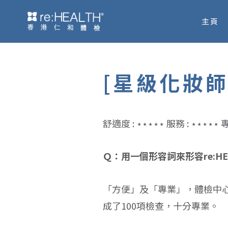
Skip
主頁
to
content
[星級化妝師
舒適度 : ⋆⋆⋆⋆⋆ 服務 : ⋆⋆⋆⋆⋆ 專
Ｑ：用一個形容詞來形容re:H
「方便」及「專業」，體檢中
成了100項檢查，十分專業。