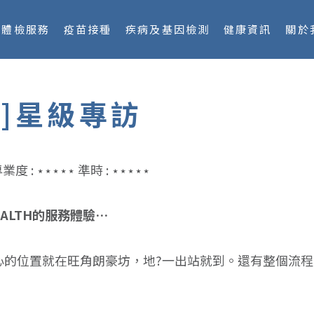
體檢服務
疫苗接種
疾病及基因檢測
健康資訊
關於
]星級專訪
業度 : ⋆⋆⋆⋆⋆ 準時 : ⋆⋆⋆⋆⋆
EALTH的服務體驗…
心的位置就在旺角朗豪坊，地?一出站就到。還有整個流