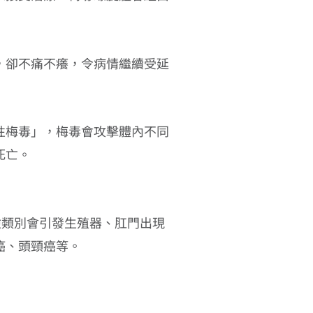
，卻不痛不癢，令病情繼續受延
性梅毒」，梅毒會攻擊體內不同
死亡。
險類別會引發生殖器、肛門出現
癌、頭頸癌等。