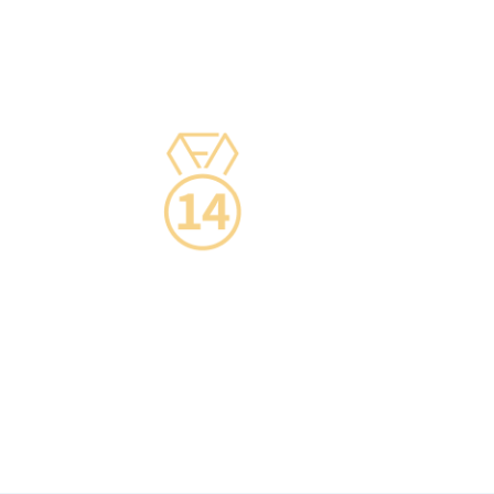
·使用醫學級疫苗貯存雪櫃，雪櫃溫度根據香港
衛生署及疫苗廠方指引，確保安全。
·疫苗貯存雪櫃具備智能裝置，24小時監察雪櫃
溫度。
14天冷靜期
·可於購買服務後14天內無條件退款，增加您的
信心。