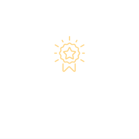
•斥資逾千萬購置由外國進口的最新檢測設備，
確保體檢結果快速、準確、專業。
星級環境 交通便捷
·香港仁和體檢位於銅鑼灣及旺角核心地段，其
中旺角旗艦店總面積逾20,000呎。
·優雅的裝潢彷如置身高級會所，讓您能輕鬆舒
適的進行整個體檢。
·體檢流程末段的輕食區內，設有電視及健康
輕食，讓完成體檢的您能稍作休息，等候醫生解
說報告。