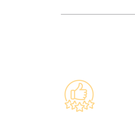
上市集團 信心之選
·香港仁和體檢於2012年創立。
·已為超過10萬人次接種各類疫苗，滿意度接近