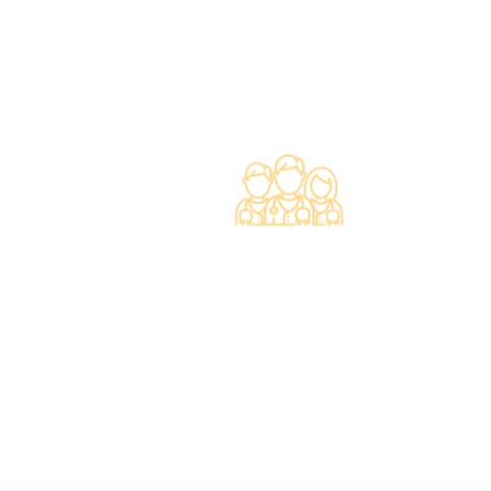
100%*。
專業醫療團隊
·體檢中心設有專業醫療團隊，包括駐場放射科
醫生、普通科醫生、脊醫、牙醫、營養師、護士
等。
·前線醫務人員每年平均接受85小時的專業培
訓，為您打造高安全性、高私隱度及高品質的一
站式健康管理服務。