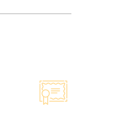
智能監控 疫苗裝置
·正廠正貨進口疫苗，可提供疫苗包裝盒以檢查
針劑的批次編號及有效日期。