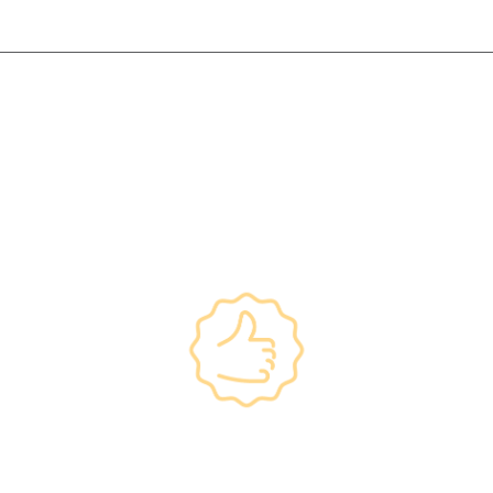
━ 選擇仁和體檢 ━
政府規格 信心保證
•所有體檢儀器及設備均符合香港醫院管理局安
全規格。