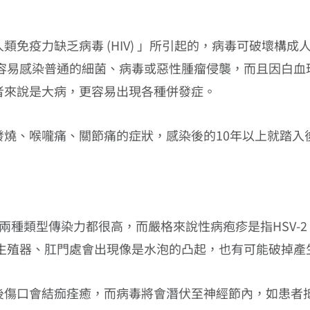
免疫力缺乏病毒 (HIV) 」所引起的，病毒可破壞構成
更容易感染普通的細菌、病毒或惡性腫瘤侵襲，而且因白血
者來說是大病，更容易出現各種併發症。
發燒、喉嚨痛、關節痛的症狀，感染後的10年以上就踏入
-2，兩種類型傳染力都很高，而嚴格來說性病疱疹是指HSV
期後，生殖器、肛門處會出現像是水泡的凸起，也有可能破掉產
後傷口會結痂痊癒，而病毒將會潛伏至神經節內，如患者