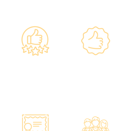
━ 選擇仁和體檢 ━
政府規格 信心保證
上市集團 信心之選
•所有體檢儀器及設備均符
·香港仁和體檢於2012年創
合香港醫院管理局安全規
立。
格。
·已為超過10萬人次接種各
•斥資逾千萬購置由外國進
類疫苗，滿意度接近
口的最新檢測設備，確保體
100%*。
檢結果快速、準確、專業。