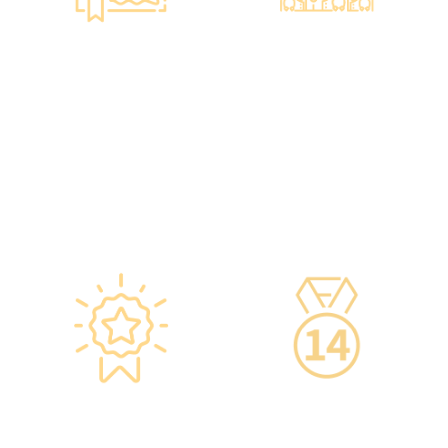
智能監控 疫苗裝置
專業醫療團隊
·正廠正貨進口疫苗，可提
·體檢中心設有專業醫療團
供疫苗包裝盒以檢查針劑的
隊，包括駐場放射科醫生、
批次編號及有效日期。
普通科醫生、脊醫、牙醫、
·使用醫學級疫苗貯存雪
營養師、護士等。
櫃，雪櫃溫度根據香港衛生
·前線醫務人員每年平均接
署及疫苗廠方指引，確保安
受85小時的專業培訓，為您
全。
打造高安全性、高私隱度及
·疫苗貯存雪櫃具備智能裝
高品質的一站式健康管理服
置，24小時監察雪櫃溫度。
務。
星級環境 交通便捷
14天冷靜期
·香港仁和體檢位於銅鑼灣
·可於購買服務後14天內無
及旺角核心地段，其中旺角
條件退款，增加您的信心。