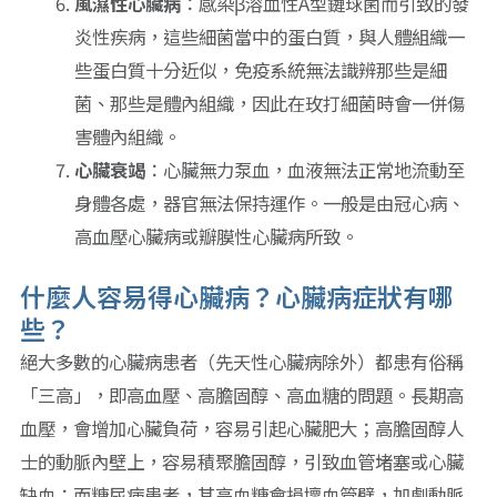
風濕性心臟病
：感染β溶血性A型鏈球菌而引致的發
炎性疾病，這些細菌當中的蛋白質，與人體組織一
些蛋白質十分近似，免疫系統無法識辨那些是細
菌、那些是體內組織，因此在玫打細菌時會一併傷
害體內組織。
心臟衰竭
：心臟無力泵血，血液無法正常地流動至
身體各處，器官無法保持運作。一般是由冠心病、
高血壓心臟病或瓣膜性心臟病所致。
什麼人容易得心臟病？心臟病症狀有哪
些？
絕大多數的心臟病患者（先天性心臟病除外）都患有俗稱
「三高」，即高血壓、高膽固醇、高血糖的問題。長期高
血壓，會增加心臟負荷，容易引起心臟肥大；高膽固醇人
士的動脈內壁上，容易積聚膽固醇，引致血管堵塞或心臟
缺血；而糖尿病患者，其高血糖會損壞血管壁，加劇動脈