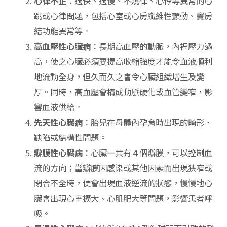
心律不正
：過快、過慢、不規律、心悸等異常的心
跳或心律問題，包括心室或心房纖維性顫動、竇房
結功能異常等。
高血壓性心臟病
：長期高血壓的動脈，內裡壓力過
高，使之心臟必須要提高收縮強度才能令血液順利
地流動全身，但久而久之會令心臟組織增生及變
厚。同時，高血壓會構成動脈硬化或血管變窄，影
響血液供給。
先天性心臟病
：胎兒在母體內孕育時出現的畸形、
缺陷或結構性問題。
瓣膜性心臟病
：心臟一共有４個瓣膜，可以控制血
流的方向；當瓣膜因感染或其他因素而出現狹窄或
閉合不全時，便會出現血液逆流的狀態，慢慢地心
臟會出現心室擴大、心肌肥大等問題，影響患者呼
吸。