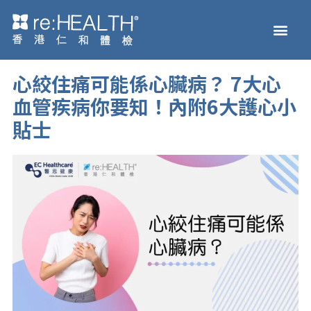
Skip
Men
to
主頁
體檢服務
疫苗接種
疾病及基因檢測
健康資訊
關於我們
網上商店
content
心絞住痛可能係心臟病？ 7大心
血管疾病你要知！內附6大護心小
貼士