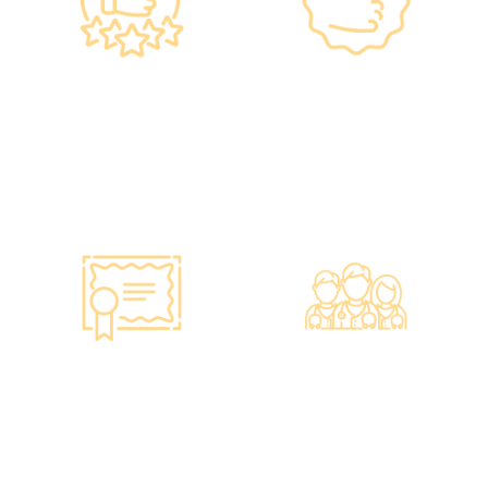
政府规格 信心保证
上市集团 信心之选
•所有體檢儀器及設備均符合
·香港仁和體檢於2012年創
香港醫院管理局安全規格。
立。
•斥資逾千萬購置由外國進口
·已為超過10萬人次接種各類
的最新檢測設備，確保體檢
疫苗，滿意度接近100%*。
結果快速、準確、專業。
智能监控 疫苗装置
专业医疗团队
·正厂正货进口疫苗，可提供
·體檢中心設有專業醫療團
疫苗包装盒以检查针剂的批
隊，包括駐場放射科醫生、
次编号及有效日期。
普通科醫生、脊醫、牙醫、
·使用醫學級疫苗貯存雪櫃，
營養師、護士等。
雪櫃溫度根據香港衛生署及
·前線醫務人員每年平均接受