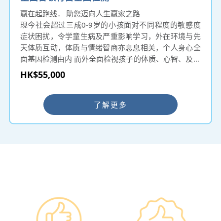
赢在起跑线． 助您迈向人生赢家之路
现今社会超过三成0-9岁的小孩面对不同程度的敏感度
症状困扰，令学童生病及严重影响学习，外在环境与先
天体质互动，体质与情绪智商亦息息相关，个人身心全
面基因检测由内 而外全面检视孩子的体质、心智、及对
环境的敏感倾向，父母可为孩子未雨绸缪，固本培元，
HK$55,000
达至身心健康快乐。
及早知道小朋友的基因，无疑能帮助家长减少很多烦
恼，作出最好的选择！
了解更多
━ 选择仁和体检 ━