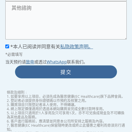
*本人已阅读并同意有关
私隐政策声明。
*必需填写
当天预约请
致电
或透过
WhatsApp
联系我们。
提交
條款及細則﹕
1. 如要享用以上項目，必須先成為醫思健康(EC Healthcare)旗下品牌會員。
2. 登記者必須提供身份證號碼以作預約及核實之用。
3. 購買項目只限登記者本人使用，不得轉讓。
4. 網上限定價僅適用於透過本網站購買並完成全數付款時享用。
5. 以上項目只適用於1人享用及只可享用1次，亦不可兌換成現金及不可轉換
為其他產品及服務。
6. 客戶進行服務前，應清楚並同意本公司所安排之服務及內容。
7. 醫思健康(EC Healthcare)保留隨時更改或終止此優惠之權利而毋須另行通
知。