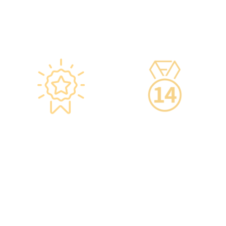
疫苗廠方指引，確保安全。
85小時的專業培訓，為您打
·疫苗貯存雪櫃具備智能裝
造高安全性、高私隱度及高
置，24小時監察雪櫃溫度。
品質的一站式健康管理服
務。
星级环境 交通便捷
14天冷静期
·香港仁和体检位于铜锣湾及
·可於購買服務後14天內無條
旺角核心地段，其中旺角旗
件退款，增加您的信心。
舰店总面积逾20,000呎。
·優雅的裝潢彷如置身高級會
所，讓您能輕鬆舒適的進行
整個體檢。
·體檢流程末段的輕食區
內，設有電視及健康輕食，
讓完成體檢的您能稍作休
息，等候醫生解說報告。