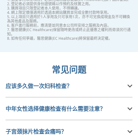
2. 登記者必須提供身份證號碼以作預約及核實之用。
3. 購買項目只限登記者本人使用，不得轉讓。
4. 網上限定價僅適用於透過本網站購買並完成全數付款時享用。
5. 以上項目只適用於1人享用及只可享用1次，亦不可兌換成現金及不可轉換
為其他產品及服務。
6. 客戶進行服務前，應清楚並同意本公司所安排之服務及內容。
7. 醫思健康(EC Healthcare)保留隨時更改或終止此優惠之權利而毋須另行通
知。
8. 如有任何爭議，醫思健康(EC Healthcare)將保留最終決定權。
常见问题
应该多久做一次妇科检查？
中年女性选择健康检查有什么需要注意？
子宫颈抺片检查会痛吗？