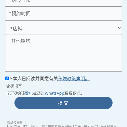
*本人已阅读并同意有关
私隐政策声明。
*必需填写
当天预约请
致电
或透过
WhatsApp
联系我们。
提交
條款及細則﹕
1. 如要享用以上項目，必須先成為醫思健康(EC Healthcare)旗下品牌會員。