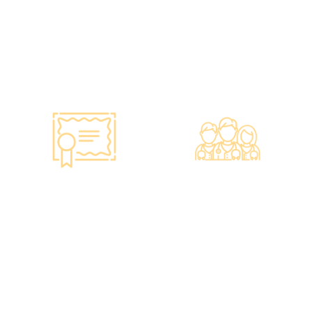
•所有體檢儀器及設備均符合
·香港仁和體檢於2012年創
香港醫院管理局安全規格。
立。
•斥資逾千萬購置由外國進口
·已為超過10萬人次接種各類
的最新檢測設備，確保體檢
疫苗，滿意度接近100%*。
結果快速、準確、專業。
智能监控 疫苗装置
专业医疗团队
·正厂正货进口疫苗，可提供
·體檢中心設有專業醫療團
疫苗包装盒以检查针剂的批
隊，包括駐場放射科醫生、
次编号及有效日期。
普通科醫生、脊醫、牙醫、
·使用醫學級疫苗貯存雪櫃，
營養師、護士等。
雪櫃溫度根據香港衛生署及
·前線醫務人員每年平均接受
疫苗廠方指引，確保安全。
85小時的專業培訓，為您打
·疫苗貯存雪櫃具備智能裝
造高安全性、高私隱度及高
置，24小時監察雪櫃溫度。
品質的一站式健康管理服
務。