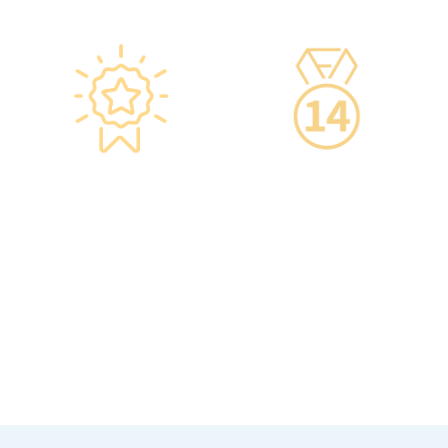
星级环境 交通便捷
14天冷静期
·香港仁和体检位于铜锣湾及
·可於購買服務後14天內無條
旺角核心地段，其中旺角旗
件退款，增加您的信心。
舰店总面积逾20,000呎。
·優雅的裝潢彷如置身高級會
所，讓您能輕鬆舒適的進行
整個體檢。
·體檢流程末段的輕食區
內，設有電視及健康輕食，
讓完成體檢的您能稍作休
息，等候醫生解說報告。