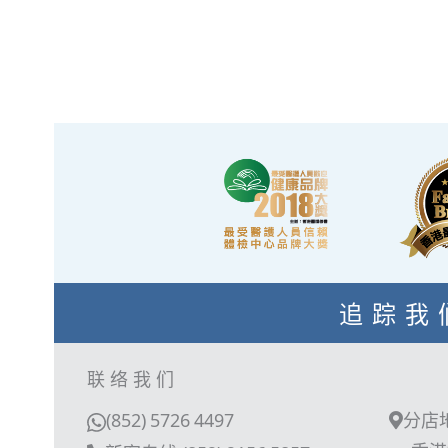
造高安全性、高私隱度及高品
·體檢
質的一站式健康管理服務。
內，設有電
完成體檢的
候醫
追踪我
联络我们
(852) 5726 4497
分店