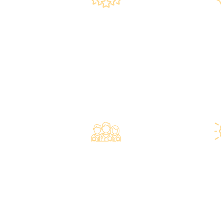
政府规
上市集团 信心之选
•所有體檢
·香港仁和體檢於2012年創
香港醫院
立。
•斥資逾千
·已為超過10萬人次接種各類
的最新檢測
疫苗，滿意度接近100%*。
果快速
专业医疗团队
星级环
·體檢中心設有專業醫療團
·香港仁和
隊，包括駐場放射科醫生、普
旺角核心地
通科醫生、脊醫、牙醫、營養
店总面积逾
師、護士等。
·優雅的裝
·前線醫務人員每年平均接受
所，讓您能
85小時的專業培訓，為您打