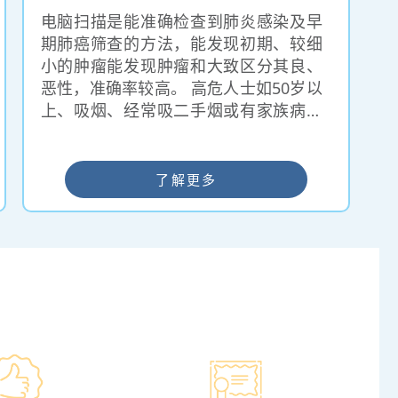
电脑扫描是能准确检查到肺炎感染及早
期肺癌筛查的方法，能发现初期、较细
小的肿瘤能发现肿瘤和大致区分其良、
恶性，准确率较高。 高危人士如50岁以
上、吸烟、经常吸二手烟或有家族病史
者应该每年进行一次低幅射量肺癌筛
查，减低肺癌引致的死亡风险。
了解更多
仁和体检 ━