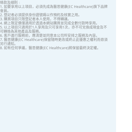
條款及細則﹕
1. 如要享用以上項目，必須先成為醫思健康(EC Healthcare)旗下品牌
會員。
2. 登記者必須提供身份證號碼以作預約及核實之用。
3. 購買項目只限登記者本人使用，不得轉讓。
4. 網上限定價僅適用於透過本網站購買並完成全數付款時享用。
5. 以上項目只適用於1人享用及只可享用1次，亦不可兌換成現金及不
可轉換為其他產品及服務。
6. 客戶進行服務前，應清楚並同意本公司所安排之服務及內容。
7. 醫思健康(EC Healthcare)保留隨時更改或終止此優惠之權利而毋須
另行通知。
8. 如有任何爭議，醫思健康(EC Healthcare)將保留最終決定權。