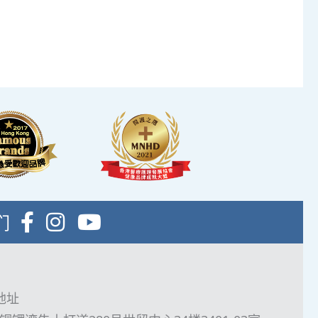
流程末段的輕食區
視及健康輕食，讓
您能稍作休息，等
生解說報告。
们
地址