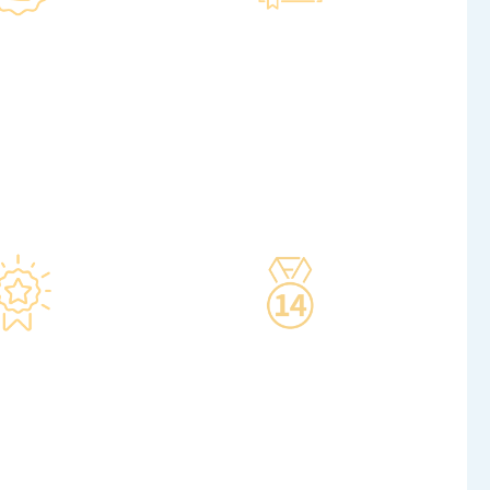
格 信心保证
智能监控 疫苗装置
儀器及設備均符合
·正厂正货进口疫苗，可提供
管理局安全規格。
疫苗包装盒以检查针剂的批次
萬購置由外國進口
编号及有效日期。
設備，確保體檢結
·使用醫學級疫苗貯存雪櫃，
、準確、專業。
雪櫃溫度根據香港衛生署及疫
苗廠方指引，確保安全。
·疫苗貯存雪櫃具備智能裝
置，24小時監察雪櫃溫度。
境 交通便捷
14天冷静期
体检位于铜锣湾及
·可於購買服務後14天內無條
段，其中旺角旗舰
件退款，增加您的信心。
20,000呎。
潢彷如置身高級會
輕鬆舒適的進行整
個體檢。