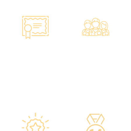
智能监控 疫苗装置
专业医疗团队
·正厂正货进口疫苗，可提供
·體檢中心設有專業醫療團
疫苗包装盒以检查针剂的批
隊，包括駐場放射科醫生、
次编号及有效日期。
普通科醫生、脊醫、牙醫、
·使用醫學級疫苗貯存雪櫃，
營養師、護士等。
雪櫃溫度根據香港衛生署及
·前線醫務人員每年平均接受
疫苗廠方指引，確保安全。
85小時的專業培訓，為您打
·疫苗貯存雪櫃具備智能裝
造高安全性、高私隱度及高
置，24小時監察雪櫃溫度。
品質的一站式健康管理服
務。