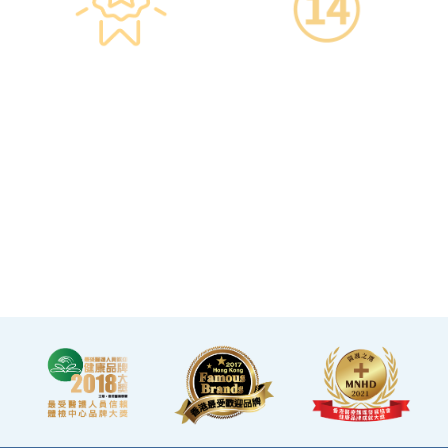
星级环境 交通便捷
14天冷静期
·香港仁和体检位于铜锣湾及
·可於購買服務後14天內無條
旺角核心地段，其中旺角旗
件退款，增加您的信心。
舰店总面积逾20,000呎。
·優雅的裝潢彷如置身高級會
所，讓您能輕鬆舒適的進行
整個體檢。
·體檢流程末段的輕食區
內，設有電視及健康輕食，
讓完成體檢的您能稍作休
息，等候醫生解說報告。