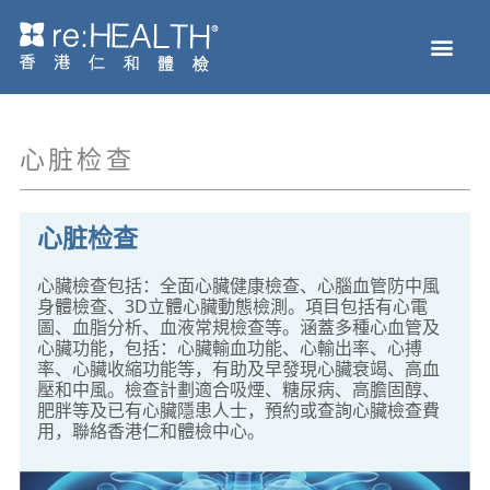
跳
Men
至
主页
体检服务
疫苗接种
疾病及基因检测
健康资讯
关于我们
网上商店
内
容
心脏检查
心脏检查
心臟檢查包括：全面心臟健康檢查、心腦血管防中風
身體檢查、3D立體心臟動態檢測。項目包括有心電
圖、血脂分析、血液常規檢查等。涵蓋多種心血管及
心臟功能，包括：心臟輸血功能、心輸出率、心搏
率、心臟收縮功能等，有助及早發現心臟衰竭、高血
壓和中風。檢查計劃適合吸煙、糖尿病、高膽固醇、
肥胖等及已有心臟隱患人士，預約或查詢心臟檢查費
用，聯絡香港仁和體檢中心。