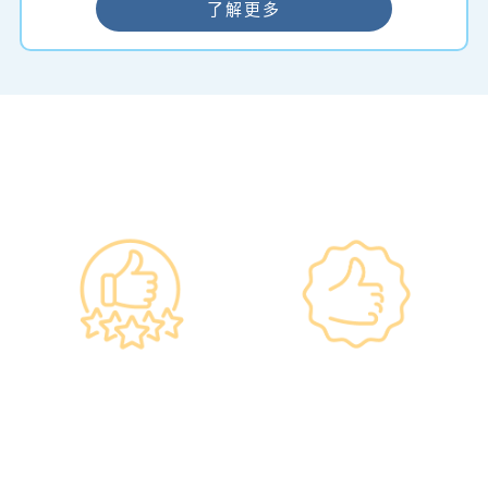
了解更多
━ 选择仁和体检 ━
政府规格 信心保证
上市集团 信心之选
•所有體檢儀器及設備均符合
·香港仁和體檢於2012年創
香港醫院管理局安全規格。
立。
•斥資逾千萬購置由外國進口
·已為超過10萬人次接種各類
的最新檢測設備，確保體檢
疫苗，滿意度接近100%*。
結果快速、準確、專業。