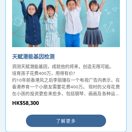
天赋潜能基因检测
洞测天赋潜能基因，成就他的将来，创造无限可能。
培育孩子花费400万，用得有价?
约10年前香港风之后李丽珊在一个电视广告内表示，在
香港养育一个小朋友需要花费400万。 现时的父母花费
在小孩的投资更愈来愈多，包括钢琴、画画及各种运动
等等兴趣训练班，务求小孩成为人中之龙。 若不针对性
HK$58,300
培育子女的喜好及技能，只会适得其反，浪费金钱及时
间之余，更有可能伤害孩子与父母之间的感情。 找出基
因组合有助父母深入了解孩子的特质与潜能，及知悉子
了解更多
女未来适合他们的职业建议。 由于基因与生俱来，基因