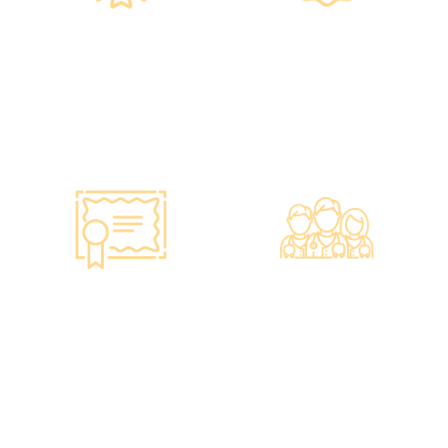
政府规格 信心保证
上市集团 信心之选
•所有體檢儀器及設備均符合
·香港仁和體檢於2012年創
香港醫院管理局安全規格。
立。
•斥資逾千萬購置由外國進口
·已為超過10萬人次接種各類
的最新檢測設備，確保體檢
疫苗，滿意度接近100%*。
結果快速、準確、專業。
智能监控 疫苗装置
专业医疗团队
·正厂正货进口疫苗，可提供
·體檢中心設有專業醫療團
疫苗包装盒以检查针剂的批
隊，包括駐場放射科醫生、
次编号及有效日期。
普通科醫生、脊醫、牙醫、
·使用醫學級疫苗貯存雪櫃，
營養師、護士等。
雪櫃溫度根據香港衛生署及
·前線醫務人員每年平均接受
疫苗廠方指引，確保安全。
85小時的專業培訓，為您打
·疫苗貯存雪櫃具備智能裝
造高安全性、高私隱度及高