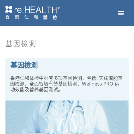
跳
Men
至
主页
体检服务
疫苗接种
疾病及基因检测
健康资讯
关于我们
网上商店
内
容
基因檢測
基因檢測
香港仁和体检中心有多项基因检测，包括: 天赋潜能基
因检测、全面智敏有营基因检测、Wellness-PRO 运
动效能及营养基因测试。