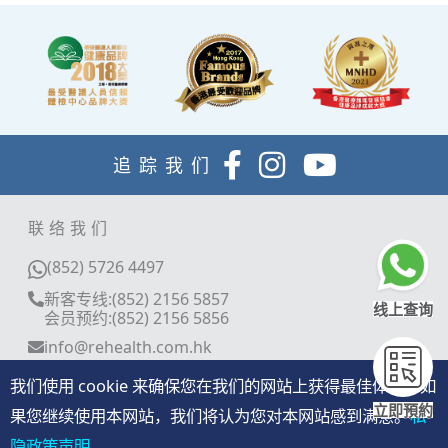
追踪我们
联络我们
(852) 5726 4497
新客专线:(852) 2156 5857
线上查询
会员预约:(852) 2156 5856
info@rehealth.com.hk
分店地址
我们使用 cookie 来确保您在我们的网站上获得最佳体验。如
香港铜锣湾告士打道280号世贸中心34楼3401-03室
立即預約
果您继续使用本网站，我们将认为您对本网站感到满意。
私
旺角亞皆老街8號朗豪坊辦公大樓11樓全層
隐政策声明