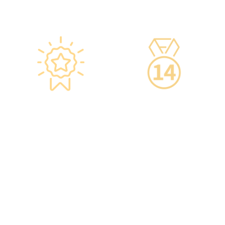
置，24小時監察雪櫃溫度。
品質的一站式健康管理服
務。
星级环境 交通便捷
14天冷静期
·香港仁和体检位于铜锣湾及
·可於購買服務後14天內無條
旺角核心地段，其中旺角旗
件退款，增加您的信心。
舰店总面积逾20,000呎。
·優雅的裝潢彷如置身高級會
所，讓您能輕鬆舒適的進行
整個體檢。
·體檢流程末段的輕食區
內，設有電視及健康輕食，
讓完成體檢的您能稍作休
息，等候醫生解說報告。