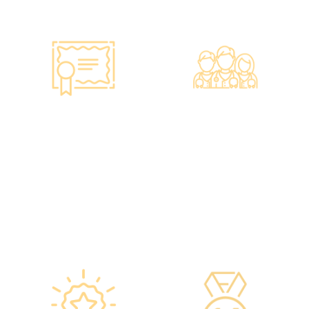
智能监控 疫苗装置
专业医疗团队
·正厂正货进口疫苗，可提供
·體檢中心設有專業醫療團
疫苗包装盒以检查针剂的批
隊，包括駐場放射科醫生、
次编号及有效日期。
普通科醫生、脊醫、牙醫、
·使用醫學級疫苗貯存雪櫃，
營養師、護士等。
雪櫃溫度根據香港衛生署及
·前線醫務人員每年平均接受
疫苗廠方指引，確保安全。
85小時的專業培訓，為您打
·疫苗貯存雪櫃具備智能裝
造高安全性、高私隱度及高
置，24小時監察雪櫃溫度。
品質的一站式健康管理服
務。