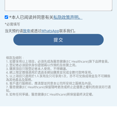
*本人已阅读并同意有关
私隐政策声明。
*必需填写
当天预约请
致电
或透过
WhatsApp
联系我们。
提交
條款及細則﹕
1. 如要享用以上項目，必須先成為醫思健康(EC Healthcare)旗下品牌會員。
2. 登記者必須提供身份證號碼以作預約及核實之用。
3. 購買項目只限登記者本人使用，不得轉讓。
4. 網上限定價僅適用於透過本網站購買並完成全數付款時享用。
5. 以上項目只適用於1人享用及只可享用1次，亦不可兌換成現金及不可轉換
為其他產品及服務。
6. 客戶進行服務前，應清楚並同意本公司所安排之服務及內容。
7. 醫思健康(EC Healthcare)保留隨時更改或終止此優惠之權利而毋須另行通
知。
8. 如有任何爭議，醫思健康(EC Healthcare)將保留最終決定權。