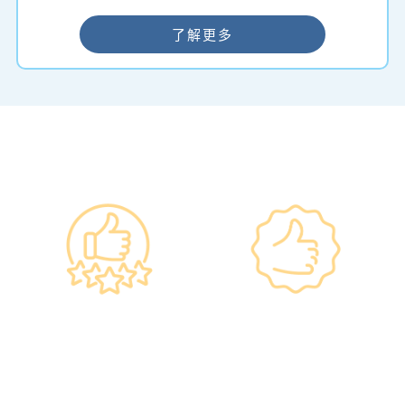
了解更多
━ 选择仁和体检 ━
政府规格 信心保证
上市集团 信心之选
•所有體檢儀器及設備均符合
·香港仁和體檢於2012年創
香港醫院管理局安全規格。
立。
•斥資逾千萬購置由外國進口
·已為超過10萬人次接種各類
的最新檢測設備，確保體檢
疫苗，滿意度接近100%*。
結果快速、準確、專業。