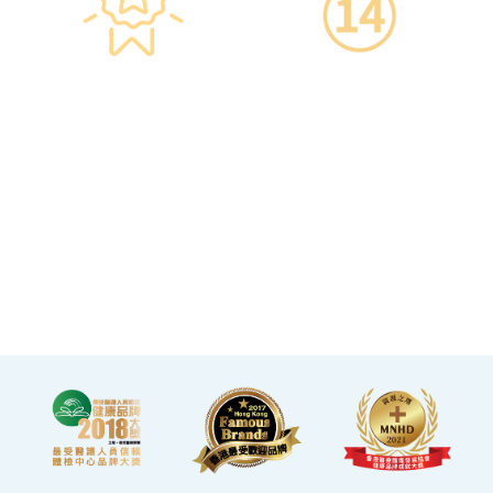
星级环境 交通便捷
14天冷静期
·香港仁和体检位于铜锣湾及
·可於購買服務後14天內無條
旺角核心地段，其中旺角旗
件退款，增加您的信心。
舰店总面积逾20,000呎。
·優雅的裝潢彷如置身高級會
所，讓您能輕鬆舒適的進行
整個體檢。
·體檢流程末段的輕食區
內，設有電視及健康輕食，
讓完成體檢的您能稍作休
息，等候醫生解說報告。