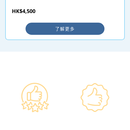
HK$4,500
了解更多
━ 选择仁和体检 ━
政府规格 信心保证
上市集团 信心之选
•所有體檢儀器及設備均符合
·香港仁和體檢於2012年創
香港醫院管理局安全規格。
立。