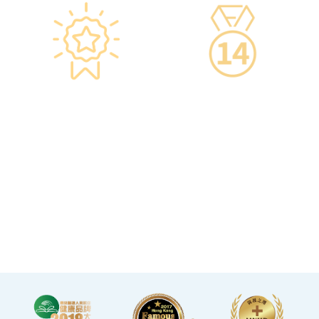
星级环境 交通便捷
14天冷静期
·香港仁和体检位于铜锣湾及
·可於購買服務後14天內無條
旺角核心地段，其中旺角旗
件退款，增加您的信心。
舰店总面积逾20,000呎。
·優雅的裝潢彷如置身高級會
所，讓您能輕鬆舒適的進行
整個體檢。
·體檢流程末段的輕食區
內，設有電視及健康輕食，
讓完成體檢的您能稍作休
息，等候醫生解說報告。