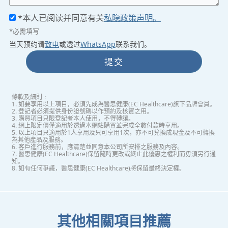
*本人已阅读并同意有关
私隐政策声明。
*必需填写
当天预约请
致电
或透过
WhatsApp
联系我们。
提交
條款及細則﹕
1. 如要享用以上項目，必須先成為醫思健康(EC Healthcare)旗下品牌會員。
2. 登記者必須提供身份證號碼以作預約及核實之用。
3. 購買項目只限登記者本人使用，不得轉讓。
4. 網上限定價僅適用於透過本網站購買並完成全數付款時享用。
5. 以上項目只適用於1人享用及只可享用1次，亦不可兌換成現金及不可轉換
為其他產品及服務。
6. 客戶進行服務前，應清楚並同意本公司所安排之服務及內容。
7. 醫思健康(EC Healthcare)保留隨時更改或終止此優惠之權利而毋須另行通
知。
8. 如有任何爭議，醫思健康(EC Healthcare)將保留最終決定權。
其他相關項目推薦