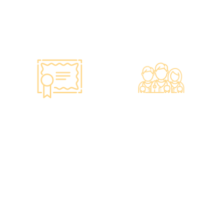
•斥資逾千萬購置由外國進口
·已為超過10萬人次接種各類
的最新檢測設備，確保體檢
疫苗，滿意度接近100%*。
結果快速、準確、專業。
智能监控 疫苗装置
专业医疗团队
·正厂正货进口疫苗，可提供
·體檢中心設有專業醫療團
疫苗包装盒以检查针剂的批
隊，包括駐場放射科醫生、
次编号及有效日期。
普通科醫生、脊醫、牙醫、
·使用醫學級疫苗貯存雪櫃，
營養師、護士等。
雪櫃溫度根據香港衛生署及
·前線醫務人員每年平均接受
疫苗廠方指引，確保安全。
85小時的專業培訓，為您打
·疫苗貯存雪櫃具備智能裝
造高安全性、高私隱度及高
置，24小時監察雪櫃溫度。
品質的一站式健康管理服
務。