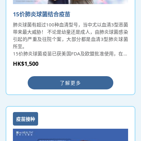
15价肺炎球菌结合疫苗
肺炎球菌有超过100种血清型号，当中尤以血清3型恶菌
带来最大威胁！ 不论是幼童还是成人，由肺炎球菌感染
引起的严重及往院个案，大部分都是血清3型肺炎球菌
所至。
15价肺炎球菌疫苗已获美国FDA及欧盟批准使用，在美
国、英国、加拿大、澳洲等欧美国家广泛使用，以预防
HK$1,500
15种血清型肺炎球菌（1、3、4、5、6A、6B、7F 、
9V、14、18C、19A、19F、22F、23F、33F）引致的
肺炎及入侵性疾病，例如脑膜炎、败血症等，适用于6
了解更多
周婴幼儿或以上人士。
疫苗接种