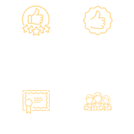
政府规格 信心保证
上市集团 信心之选
•所有體檢儀器及設備均符合
·香港仁和體檢於2012年創
香港醫院管理局安全規格。
立。
•斥資逾千萬購置由外國進口
·已為超過10萬人次接種各類
的最新檢測設備，確保體檢
疫苗，滿意度接近100%*。
結果快速、準確、專業。
智能监控 疫苗装置
专业医疗团队
·正厂正货进口疫苗，可提供
·體檢中心設有專業醫療團