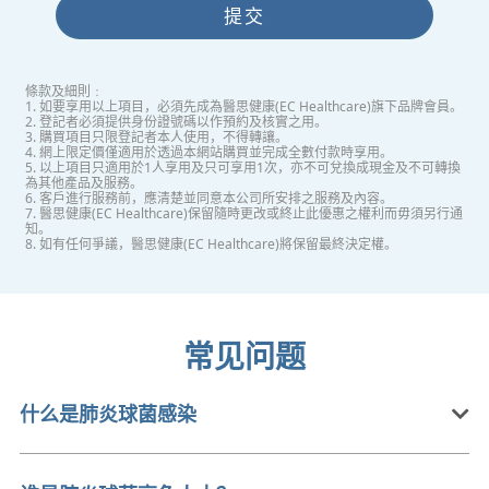
提交
條款及細則﹕
1. 如要享用以上項目，必須先成為醫思健康(EC Healthcare)旗下品牌會員。
2. 登記者必須提供身份證號碼以作預約及核實之用。
3. 購買項目只限登記者本人使用，不得轉讓。
4. 網上限定價僅適用於透過本網站購買並完成全數付款時享用。
5. 以上項目只適用於1人享用及只可享用1次，亦不可兌換成現金及不可轉換
為其他產品及服務。
6. 客戶進行服務前，應清楚並同意本公司所安排之服務及內容。
7. 醫思健康(EC Healthcare)保留隨時更改或終止此優惠之權利而毋須另行通
知。
8. 如有任何爭議，醫思健康(EC Healthcare)將保留最終決定權。
常见问题
什么是肺炎球菌感染