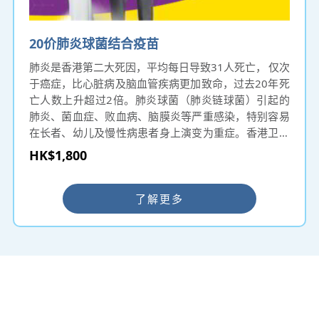
20价肺炎球菌结合疫苗
肺炎是香港第二大死因，平均每日导致31人死亡， 仅次
于癌症，比心脏病及脑血管疾病更加致命，过去20年死
亡人数上升超过2倍。肺炎球菌（肺炎链球菌）引起的
肺炎、菌血症、败血病、脑膜炎等严重感染，特别容易
在长者、幼儿及慢性病患者身上演变为重症。香港卫生
防护中心亦指出：肺炎球菌感染可引致轻微病症（如鼻
HK$1,800
窦炎、中耳炎），亦可造成严重甚至致命的侵入性肺炎
球菌疾病（如入血性肺炎、败血病、脑膜炎），而幼儿
及长者一旦感染通常病情较重。
了解更多
━ 选择仁和体检 ━