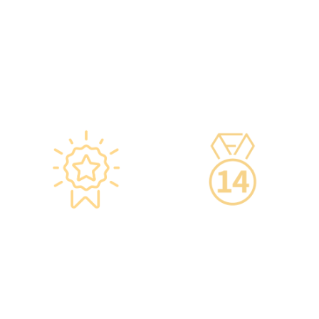
疫苗包装盒以检查针剂的批
隊，包括駐場放射科醫生、
次编号及有效日期。
普通科醫生、脊醫、牙醫、
·使用醫學級疫苗貯存雪櫃，
營養師、護士等。
雪櫃溫度根據香港衛生署及
·前線醫務人員每年平均接受
疫苗廠方指引，確保安全。
85小時的專業培訓，為您打
·疫苗貯存雪櫃具備智能裝
造高安全性、高私隱度及高
置，24小時監察雪櫃溫度。
品質的一站式健康管理服
務。
星级环境 交通便捷
14天冷静期
·香港仁和体检位于铜锣湾及
·可於購買服務後14天內無條
旺角核心地段，其中旺角旗
件退款，增加您的信心。
舰店总面积逾20,000呎。
·優雅的裝潢彷如置身高級會
所，讓您能輕鬆舒適的進行
整個體檢。
·體檢流程末段的輕食區