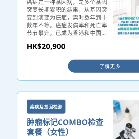
癌症是一种基因病，是多个基因
突变长期累积的结果，从基因突
变到演变为癌症，需时数年到十
数年不等。癌症发病率和死亡率
节节攀升，已成为香港和中国内
地的头号杀手，大部分病人确诊
HK$20,900
癌症时已是中晚期，如能在早期
发现，五年存活率可达90%。遗
传性癌症基因全面测试组合可一
了解更多
次涵盖17类主要器官癌症及84个
癌症相关基因，准确度高达
99.8%。
疾病及基因检测
肿瘤标记COMBO检查
套餐（女性）