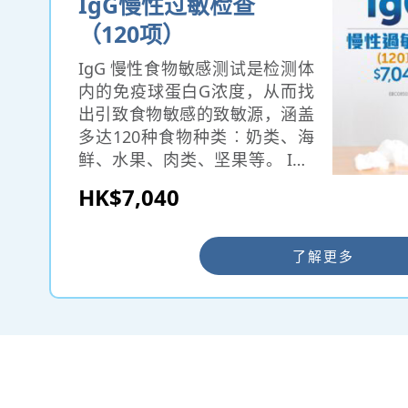
IgG慢性过敏检查
（120项）
IgG 慢性食物敏感测试是检测体
内的免疫球蛋白G浓度，从而找
出引致食物敏感的致敏源，涵盖
多达120种食物种类︰奶类、海
鲜、水果、肉类、坚果等。 IgG
食物过敏出现时轻则皮肤痕痒，
HK$7,040
严重的可能会引起并发症而致
命。 因此必须防患未然，为自己
及家人的健康，找出源头避免接
了解更多
触或进食致敏源，是最佳的预防
方法。