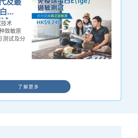
三代及最
白
测试
试技术
0种致敏原
行测试及分
阵列技术
了解更多