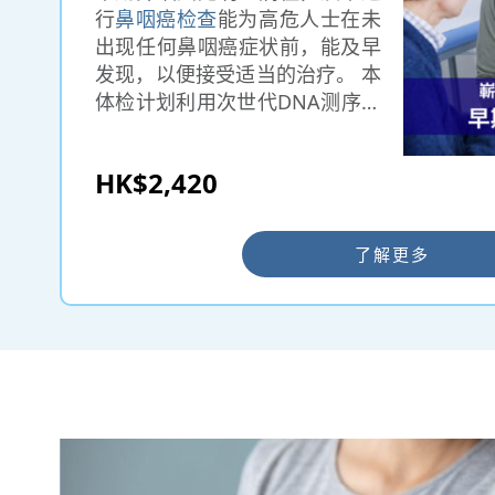
行
鼻咽癌检查
能为高危人士在未
出现任何鼻咽癌症状前，能及早
发现，以便接受适当的治疗。 本
体检计划利用次世代DNA测序技
术进行的早期鼻咽癌筛查项目，
全程无创便捷，鼻咽癌检查让你
HK$2,420
了解疾病的风险及自身健康状
况。
了解更多