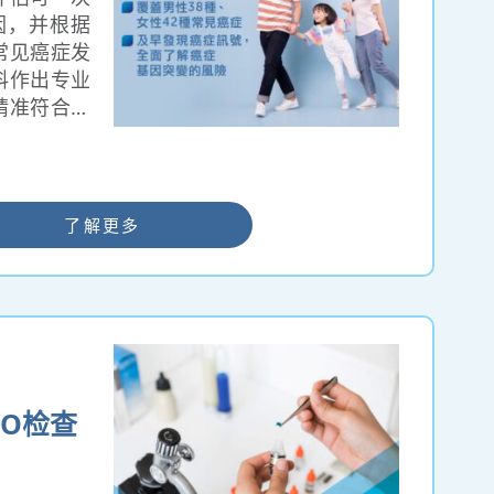
因，并根据
常见癌症发
料作出专业
精准符合亚
OEC检测
，有别于传
点（Hot-
较全面覆盖更
了解更多
因突变；亦
的融合基因
），能为患者提
资讯。
BO检查