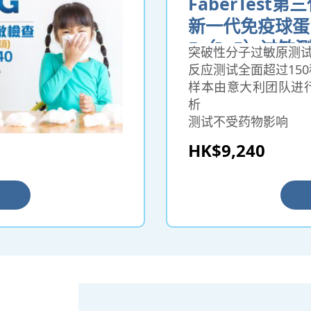
FaberTest第
新一代免疫球蛋
E（IgE）过敏
突破性分子过敏原测
反应测试全面超过15
样本由意大利团队进
析
测试不受药物影响
采用先进的纳米和微
HK$9,240