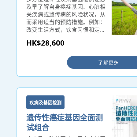
及早了解自身癌症基因、心脏相
关疾病或遗传病的风险状况，从
而采用适当的预防措施。例如：
改变生活方式，饮食习惯和定期
做身体检查。对于有家庭计划的
HK$28,600
夫妻，子女的健康成长尤其重
要。如能够及早发人夫妇双方遗
传病的基因状况，提示生育风
了解更多
险，将有助您和定人尽早做好预
防措施，把风险减到最低。
疾病及基因检测
遗传性癌症基因全面测
试组合