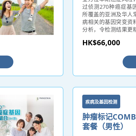
过侦测270种癌症基
所覆盖的亚洲及华人
病相关的基因突变资
分析，令检测结果更
洲地区及华人体质。新
HK$66,000
技术能检测整个基因
统方法只以热门突变位
spot）进行检测，
多癌症发病相关的基
能检测出于癌症常见
（fusion genes
供更深入、更全面的
疾病及基因检测
肿瘤标记COM
套餐（男性）