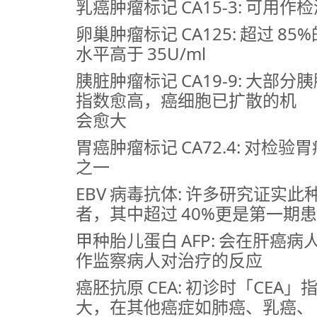
乳癌肿瘤标记 CA15-3: 可用作
卵巢肿瘤标记 CA125: 超过 8
水平高于 35U/ml
胰脏肿瘤标记 CA19-9: 大部分胰
指数愈高，癌细胞已扩散的机
会愈大
胃癌肿瘤标记 CA72.4: 对
之一
EBV 病毒抗体: 许多研究证
者，其中超过 40%更是第一期
甲种胎儿蛋白 AFP: 会在肝
作监察病人对治疗的反应
癌胚抗原 CEA: 初诊时「CE
大，在其他癌症如肺癌、乳癌、