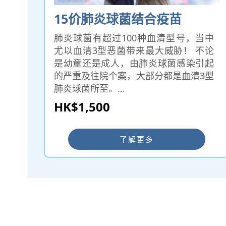
15价肺炎球菌结合疫苗
肺炎球菌有超过100种血清型号，当中
尤以血清3型恶菌带来最大威胁！ 不论
是幼童还是成人，由肺炎球菌感染引起
的严重及往院个案，大部分都是血清3型
肺炎球菌所至。
15价肺炎球菌疫苗已获美国FDA及欧盟
HK$1,500
批准使用，在美国、英国、加拿大、澳
洲等欧美国家广泛使用，以预防15种血
清型肺炎球菌（1、3、4、5、6A、
了解更多
6B、7F 、9V、14、18C、19A、19F、
22F、23F、33F）引致的肺炎及入侵性
疾病，例如脑膜炎、败血症等，适用于6
周婴幼儿或以上人士。
━ 选择