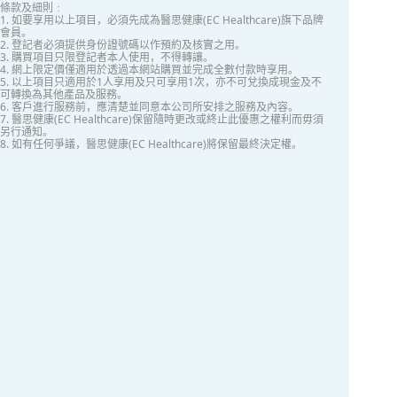
條款及細則﹕
1. 如要享用以上項目，必須先成為醫思健康(EC Healthcare)旗下品牌
會員。
2. 登記者必須提供身份證號碼以作預約及核實之用。
3. 購買項目只限登記者本人使用，不得轉讓。
4. 網上限定價僅適用於透過本網站購買並完成全數付款時享用。
5. 以上項目只適用於1人享用及只可享用1次，亦不可兌換成現金及不
可轉換為其他產品及服務。
6. 客戶進行服務前，應清楚並同意本公司所安排之服務及內容。
7. 醫思健康(EC Healthcare)保留隨時更改或終止此優惠之權利而毋須
另行通知。
8. 如有任何爭議，醫思健康(EC Healthcare)將保留最終決定權。