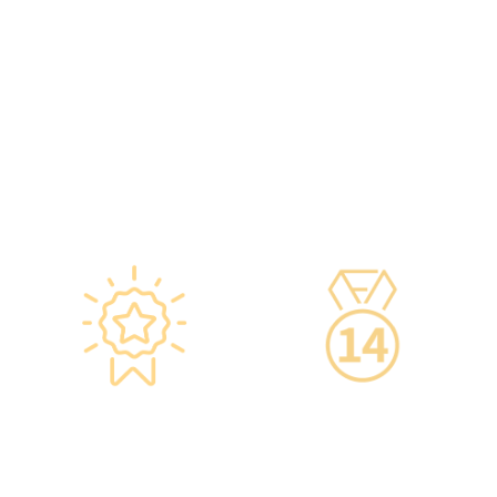
智能监控 疫苗装置
专业医疗团队
·正厂正货进口疫苗，可提供
·體檢中心設有專業醫療團
疫苗包装盒以检查针剂的批
隊，包括駐場放射科醫生、
次编号及有效日期。
普通科醫生、脊醫、牙醫、
·使用醫學級疫苗貯存雪櫃，
營養師、護士等。
雪櫃溫度根據香港衛生署及
·前線醫務人員每年平均接受
疫苗廠方指引，確保安全。
85小時的專業培訓，為您打
·疫苗貯存雪櫃具備智能裝
造高安全性、高私隱度及高
置，24小時監察雪櫃溫度。
品質的一站式健康管理服
務。
星级环境 交通便捷
14天冷静期
·香港仁和体检位于铜锣湾及
·可於購買服務後14天內無條
旺角核心地段，其中旺角旗
件退款，增加您的信心。
舰店总面积逾20,000呎。
·優雅的裝潢彷如置身高級會