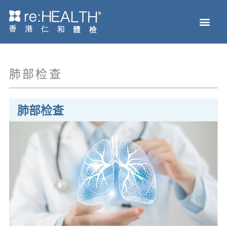
跳
Men
至
主页
体检服务
疫苗接种
疾病及基因检测
健康资讯
关于我们
网上商店
内
容
肺部检查
肺部检查