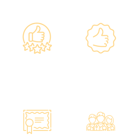
━ 选择仁和体检 ━
政府规格 信心保证
上市集团 信心之选
•所有體檢儀器及設備均符合
·香港仁和體檢於2012年創
香港醫院管理局安全規格。
立。
•斥資逾千萬購置由外國進口
·已為超過10萬人次接種各類
的最新檢測設備，確保體檢
疫苗，滿意度接近100%*。
結果快速、準確、專業。