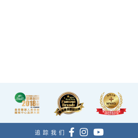
星级环境 交通便捷
14天冷静期
·香港仁和体检位于铜锣湾及
·可於購買服務後14天內無條
旺角核心地段，其中旺角旗
件退款，增加您的信心。
舰店总面积逾20,000呎。
·優雅的裝潢彷如置身高級會
所，讓您能輕鬆舒適的進行
整個體檢。
·體檢流程末段的輕食區
內，設有電視及健康輕食，
讓完成體檢的您能稍作休
息，等候醫生解說報告。
追踪我们