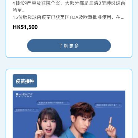
引起的严重及往院个案，大部分都是血清3型肺炎球菌
所至。
15价肺炎球菌疫苗已获美国FDA及欧盟批准使用，在美
国、英国、加拿大、澳洲等欧美国家广泛使用，以预防
HK$1,500
15种血清型肺炎球菌（1、3、4、5、6A、6B、7F 、
9V、14、18C、19A、19F、22F、23F、33F）引致的
肺炎及入侵性疾病，例如脑膜炎、败血症等，适用于6
了解更多
周婴幼儿或以上人士。
疫苗接种