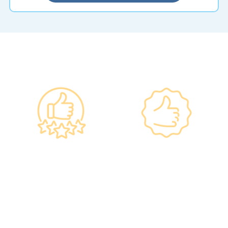
━ 选择仁和体检 ━
政府规格 信心保证
上市集团 信心之选
•所有體檢儀器及設備均符合
·香港仁和體檢於2012年創
香港醫院管理局安全規格。
立。
•斥資逾千萬購置由外國進口
·已為超過10萬人次接種各類
的最新檢測設備，確保體檢
疫苗，滿意度接近100%*。
結果快速、準確、專業。