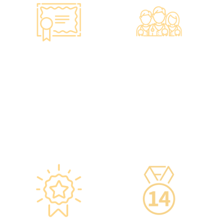
智能监控 疫苗装置
专业医疗团队
·正厂正货进口疫苗，可提供
·體檢中心設有專業醫療團
疫苗包装盒以检查针剂的批
隊，包括駐場放射科醫生、
次编号及有效日期。
普通科醫生、脊醫、牙醫、
·使用醫學級疫苗貯存雪櫃，
營養師、護士等。
雪櫃溫度根據香港衛生署及
·前線醫務人員每年平均接受
疫苗廠方指引，確保安全。
85小時的專業培訓，為您打
·疫苗貯存雪櫃具備智能裝
造高安全性、高私隱度及高
置，24小時監察雪櫃溫度。
品質的一站式健康管理服
務。