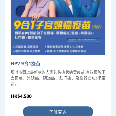
HPV 9合1疫苗
现时市面上最新款的人类乳头痛状病毒疫苗,有效预防子
宫颈癌、外阴癌、阴道癌、肛门癌、及性器官疣(椰菜
花)。
HK$4,500
了解更多