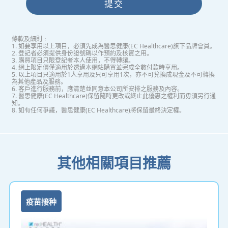
提交
條款及細則﹕
1. 如要享用以上項目，必須先成為醫思健康(EC Healthcare)旗下品牌會員。
2. 登記者必須提供身份證號碼以作預約及核實之用。
3. 購買項目只限登記者本人使用，不得轉讓。
4. 網上限定價僅適用於透過本網站購買並完成全數付款時享用。
5. 以上項目只適用於1人享用及只可享用1次，亦不可兌換成現金及不可轉換
為其他產品及服務。
6. 客戶進行服務前，應清楚並同意本公司所安排之服務及內容。
7. 醫思健康(EC Healthcare)保留隨時更改或終止此優惠之權利而毋須另行通
知。
8. 如有任何爭議，醫思健康(EC Healthcare)將保留最終決定權。
其他相關項目推薦
疫苗接种