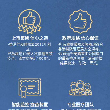
政府规格 信心保证
上市集团 信心之选
•所有體檢儀器及設備均符合
·香港仁和體檢於2012年創
香港醫院管理局安全規格。
立。
•斥資逾千萬購置由外國進口
·已為超過10萬人次接種各類
的最新檢測設備，確保體檢
疫苗，滿意度接近100%*。
結果快速、準確、專業。
智能监控 疫苗装置
专业医疗团队