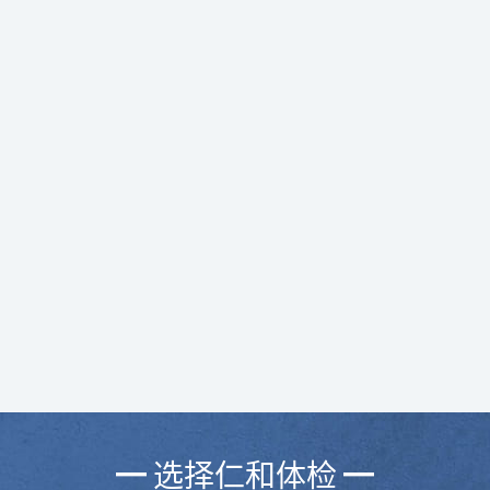
━ 选择仁和体检 ━