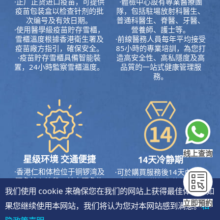
·正厂正货进口疫苗，可提供
·體檢中心設有專業醫療團
疫苗包装盒以检查针剂的批
隊，包括駐場放射科醫生、
次编号及有效日期。
普通科醫生、脊醫、牙醫、
·使用醫學級疫苗貯存雪櫃，
營養師、護士等。
雪櫃溫度根據香港衛生署及
·前線醫務人員每年平均接受
疫苗廠方指引，確保安全。
85小時的專業培訓，為您打
·疫苗貯存雪櫃具備智能裝
造高安全性、高私隱度及高
置，24小時監察雪櫃溫度。
品質的一站式健康管理服
務。
线上查询
星级环境 交通便捷
14天冷静期
·香港仁和体检位于铜锣湾及
·可於購買服務後14天內無條
旺角核心地段，其中旺角旗
件退款，增加您的信心。
我们使用 cookie 来确保您在我们的网站上获得最佳体验。如
舰店总面积逾20,000呎。
·優雅的裝潢彷如置身高級會
立即預約
果您继续使用本网站，我们将认为您对本网站感到满意。
私
所，讓您能輕鬆舒適的進行
整個體檢。