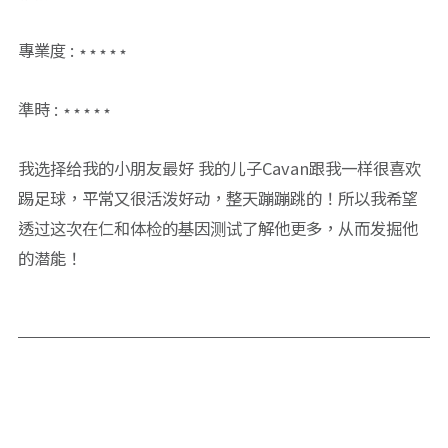
專業度 : ⋆⋆⋆⋆⋆
準時 : ⋆⋆⋆⋆⋆
我选择给我的小朋友最好 我的儿子Cavan跟我一样很喜欢
踢足球，平常又很活泼好动，整天蹦蹦跳的！所以我希望
透过这次在仁和体检的基因测试了解他更多，从而发掘他
的潜能！
━ 选择仁和体检 ━