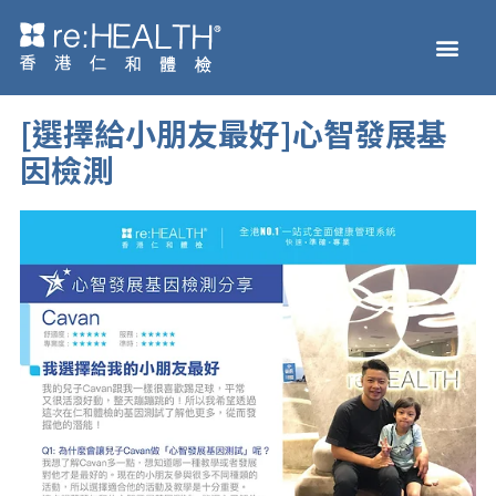
跳
Men
至
主页
体检服务
疫苗接种
疾病及基因检测
健康资讯
关于我们
网上商店
内
容
[選擇給小朋友最好]心智發展基
因檢測