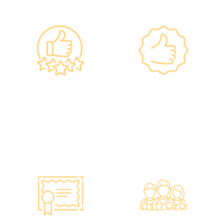
政府规格 信心保证
上市集团 信心之选
•所有體檢儀器及設備均符
·香港仁和體檢於2012年創
合香港醫院管理局安全規
立。
格。
·已為超過10萬人次接種各
•斥資逾千萬購置由外國進
類疫苗，滿意度接近
口的最新檢測設備，確保體
100%*。
檢結果快速、準確、專業。