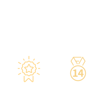
智能监控 疫苗装置
专业医疗团队
·正厂正货进口疫苗，可提
·體檢中心設有專業醫療團
供疫苗包装盒以检查针剂的
隊，包括駐場放射科醫生、
批次编号及有效日期。
普通科醫生、脊醫、牙醫、
·使用醫學級疫苗貯存雪
營養師、護士等。
櫃，雪櫃溫度根據香港衛生
·前線醫務人員每年平均接
署及疫苗廠方指引，確保安
受85小時的專業培訓，為您
全。
打造高安全性、高私隱度及
·疫苗貯存雪櫃具備智能裝
高品質的一站式健康管理服
置，24小時監察雪櫃溫度。
務。
星级环境 交通便捷
14天冷静期
·香港仁和体检位于铜锣湾
·可於購買服務後14天內無
及旺角核心地段，其中旺角
條件退款，增加您的信心。
旗舰店总面积逾20,000呎。
·優雅的裝潢彷如置身高級