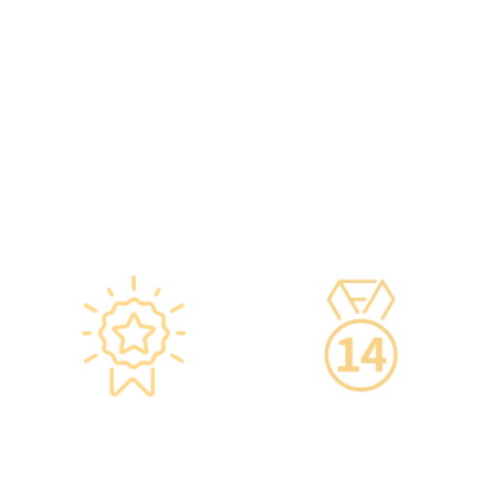
智能监控 疫苗装置
专业医疗团队
·正厂正货进口疫苗，可提
·體檢中心設有專業醫療團
供疫苗包装盒以检查针剂的
隊，包括駐場放射科醫生、
批次编号及有效日期。
普通科醫生、脊醫、牙醫、
·使用醫學級疫苗貯存雪
營養師、護士等。
櫃，雪櫃溫度根據香港衛生
·前線醫務人員每年平均接
署及疫苗廠方指引，確保安
受85小時的專業培訓，為您
全。
打造高安全性、高私隱度及
·疫苗貯存雪櫃具備智能裝
高品質的一站式健康管理服
置，24小時監察雪櫃溫度。
務。
星级环境 交通便捷
14天冷静期
·香港仁和体检位于铜锣湾
·可於購買服務後14天內無
及旺角核心地段，其中旺角
條件退款，增加您的信心。
旗舰店总面积逾20,000呎。