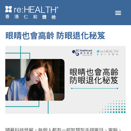
跳
Men
至
主页
体检服务
疫苗接种
疾病及基因检测
健康资讯
关于我们
网上商店
内
容
眼睛也會高齡 防眼退化秘笈
隨著科技發展，每個人都有一部智慧型手提電話、電腦、