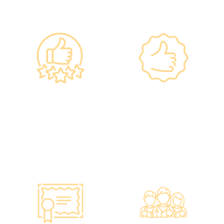
━ 选择仁和体检 ━
政府规格 信心保证
上市集团 信心之选
•所有體檢儀器及設備均符
·香港仁和體檢於2012年創
合香港醫院管理局安全規
立。
格。
·已為超過10萬人次接種各
•斥資逾千萬購置由外國進
類疫苗，滿意度接近
口的最新檢測設備，確保體
100%*。
檢結果快速、準確、專業。