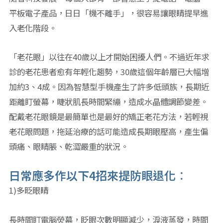
平板電子產品，日日「機不離手」，很容易讓眼睛提早進
入老化階段。
「老花眼」以往在40歲以上才開始困擾人們。不過近年求
診的老花患者愈有年輕化趨勢，30歲這個年齡層已大幅增
加約3、4成。因為智慧型手機產生了許多低頭族，長期近
距離盯螢幕，睫狀肌長時間緊繃，造成水晶體調節變差。
配戴老花眼鏡是最簡單也是最好的矯正老花方法，若輕視
老花眼問題，拖延治療的話可能造成長期眼壓高，產生偏
頭痛、眼睛脹、乾澀嚴重的狀況。
日常應多作以下4招來提防眼退化︰
1)多眨眼睛
長時間盯電腦熒幕，眨眼次數明顯減少，淚液蒸發，時間