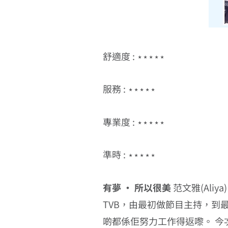
舒適度 : ⋆⋆⋆⋆⋆
服務 : ⋆⋆⋆⋆⋆
專業度 : ⋆⋆⋆⋆⋆
準時 : ⋆⋆⋆⋆⋆
有夢 ‧ 所以很美
范文雅(Ali
TVB，由最初做節目主持，到
啲都係佢努力工作得返嚟。 今次