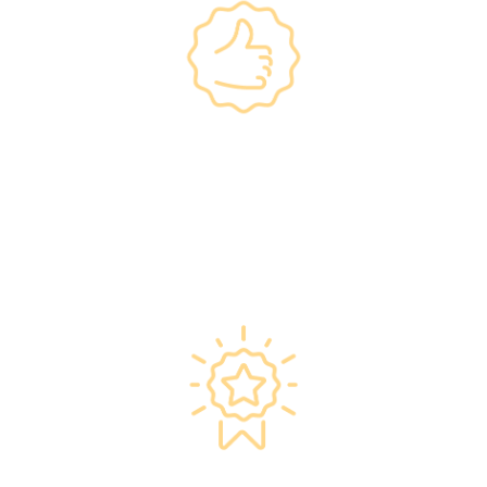
政府规格 信心保证
•所有體檢儀器及設備均符合香港醫院管理局安
全規格。
•斥資逾千萬購置由外國進口的最新檢測設備，
確保體檢結果快速、準確、專業。
星级环境 交通便捷