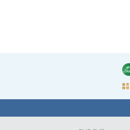
·體檢中心設有專業醫療團隊，包括駐場放射科
醫生、普通科醫生、脊醫、牙醫、營養師、護士
等。
·前線醫務人員每年平均接受85小時的專業培
訓，為您打造高安全性、高私隱度及高品質的一
站式健康管理服務。