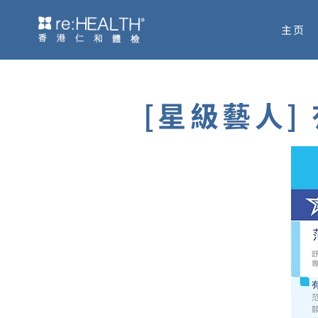
跳
主页
至
内
容
[星級藝人]