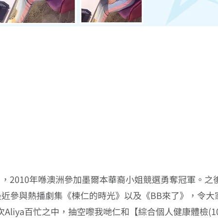
ya) ，2010年喺澳洲參加墨爾本華裔小姐競選勇奪冠軍
最近參與熱播劇集《楝仁的時光》以及《BB來了》，令
Aliya百忙之中，抽空嚟我哋仁和【綜合個人健康體檢(1