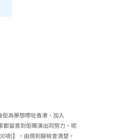
。之後佢為夢想嚟咗香港，加入
大家都留意到佢嘅演出同努力，呢
00項)】，由頭到腳檢查清楚，