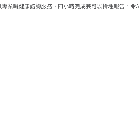
專業嘅健康諮詢服務，四小時完成兼可以拎埋報告，令Al
━ 选择仁和体检 ━