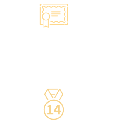
智能监控 疫苗装置
·正厂正货进口疫苗，可提供疫苗包装盒以检查
针剂的批次编号及有效日期。
·使用醫學級疫苗貯存雪櫃，雪櫃溫度根據香港
衛生署及疫苗廠方指引，確保安全。
·疫苗貯存雪櫃具備智能裝置，24小時監察雪櫃
溫度。
14天冷静期