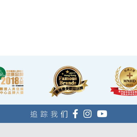
·香港仁和体检位于铜锣湾及旺角核心地段，其
中旺角旗舰店总面积逾20,000呎。
·優雅的裝潢彷如置身高級會所，讓您能輕鬆舒
適的進行整個體檢。
·體檢流程末段的輕食區內，設有電視及健康
輕食，讓完成體檢的您能稍作休息，等候醫生解
說報告。
追踪我们