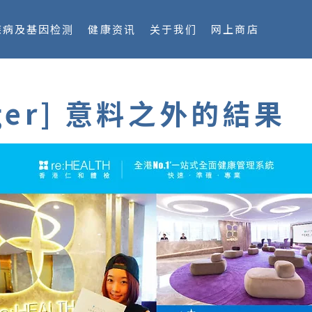
疾病及基因检测
健康资讯
关于我们
网上商店
ger] 意料之外的結果