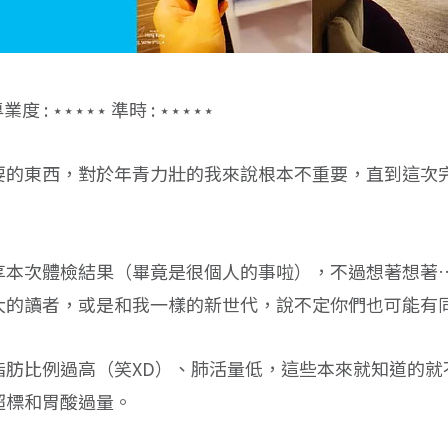
業度 : ⋆⋆⋆⋆⋆ 準時 : ⋆⋆⋆⋆⋆
要的東西，對於年青力壯的我來說根本不重要，直到這次
享本次體檢結果（畢竟是很個人的事啦），不過想著想著
大的讀者，或是和我一樣的新世代，說不定你們也可能有
脂肪比例過高（笑XD）、肺活量低，這些本來就知道的就
超標和胃酸過量。